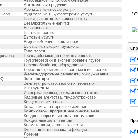
Автосервисы, СТО, обслуживание
еи
Алкогольная продукция
Аренда, лизинговые услуги
Кур
 бюро
Аудиторские и бухгалтерские услуги
Банки, расчетно-кассовые центры
Безалкогольные напитки
Безопасность
Бытовая техника
Бытовые услуги
Водоснабжение, канализация
Выставки, ярмарки, аукционы
Спр
Галантерея
дование
Горнодобывающая промышленность
Грузоперевозки и экспедирование грузов
Деревообработка, оборудование
Дорожно-строительные организации, техника
Железнодорожные перевозки, обслуживание
Х)
Заготконторы
Землеустройство, геология, геодезия
Инструменты
Информационные, рекламные агентства
Кадровые агентства, трудоустройство
Канцелярские товары
Кожа, кожгалантерейные изделия
Компьютеры: программное обеспечение
Кондиционеры и системы вентиляции
Концертные залы, театры
Пре
Косметология, салоны красоты
Курсы, повышение квалификации
Лотереи