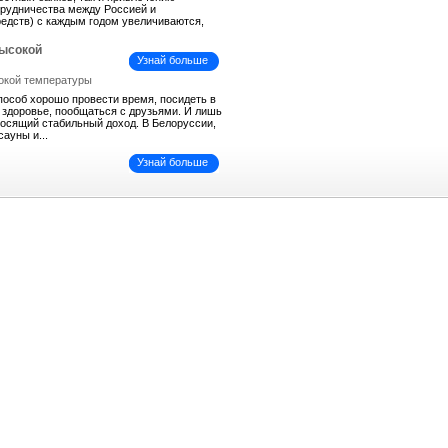
трудничества между Россией и
средств) с каждым годом увеличиваются,
высокой
Узнай больше
пособ хорошо провести время, посидеть в
ь здоровье, пообщаться с друзьями. И лишь
иносящий стабильный доход. В Белоруссии,
сауны и...
Узнай больше