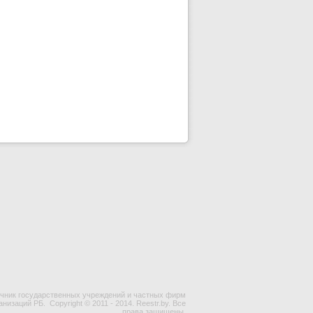
чник государственных учреждений и частных фирм
ганизаций РБ.
Copyright © 2011 - 2014. Reestr.by. Все
права защищены.