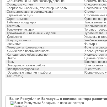
Сельхозмашины, сельхозоборудование
Системы промы
Складские услуги
Специализиров
Спортзалы, бассейны, тренажерные залы
Спортивные пр
Стандартизация и сертификация
Стекло
Страховые услуги
Строительные 
Строительство
Сувенирная пр
Табачная продукция
Таможенные ус
Текстиль
Телевизионные
Телекоммуникации
Топливо тверд
Трикотажные и вязанные изделия
Турагентства. 
Удобрения
Упаковка и тар
Услуги доставки
Учебные заведе
Фармация
Фильтры
Фотоуслуги, фототехника
Фрукты и овощ
Химическая промышленность
Хлебобулочные
Холодильное оборудование
Художественна
Цветы
Ценные бумаги
Часы
Швейное произ
Электромонтажные работы
Электронная п
Электрооборудование
Энергетика
Ювелирные изделия и работы
Юридические у
Taxi (такси)
Банки Республики Беларусь: в поисках вектора развити