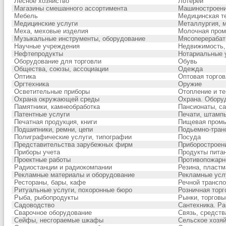
Лесное хозяйство
Лотереи
Магазины смешанного ассортимента
Машиностроен
Мебель
Медицинская т
Медицинские услуги
Металлургия, 
Меха, меховые изделия
Молочная про
Музыкальные инструменты, оборудование
Мясоперераба
Научные учреждения
Недвижимость,
Нефтепродукты
Нотариальные 
Оборудование для торговли
Обувь
Общества, союзы, ассоциации
Одежда
Оптика
Оптовая торгов
Оргтехника
Оружие
Осветительные приборы
Отопление и т
Охрана окружающей среды
Охрана. Обору
Памятники, камнеобработка
Пансионаты, са
Патентные услуги
Печати, штамп
Печатная продукция, книги
Пищевая пром
Подшипники, ремни, цепи
Подьемно-тран
Полиграфические услуги, типографии
Посуда
Представительства зарубежных фирм
Приборостроен
Приборы учета
Продукты пита
Проектные работы
Противопожарн
Радиостанции и радиокомпании
Резина, пластм
Рекламные материалы и оборудование
Рекламные усл
Рестораны, бары, кафе
Речной транспо
Ритуальные услуги, похоронные бюро
Розничная торг
Рыба, рыбопродукты
Рынки, торговы
Садоводство
Сантехника. Ра
Сварочное оборудование
Связь, средств
Сейфы, несгораемые шкафы
Сельское хозя