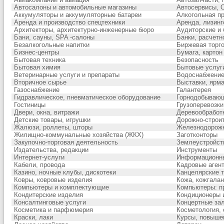
Автосалоны и автомобильные магазины
Автосервисы, 
Аккумуляторы и аккумуляторные батареи
Алкогольная п
Аренда и производство спецтехники
Аренда, лизинг
Архитекторы, архитектурно-инженерные бюро
Аудиторские и 
Бани, сауны, SPA -салоны
Банки, расчетн
Безалкогольные напитки
Биржевая торг
Бизнес-центры
Бумага, картон
Бытовая техника
Безопасность
Бытовая химия
Бытовые услуг
Ветеринарные услуги и препараты
Водоснабжение
Вторичное сырье
Выставки, ярма
Газоснабжение
Галантерея
Гидравлическое, пневматическое оборудование
Горнодобываю
Гостиницы
Грузоперевозки
Двери, окна, витражи
Деревообработ
Детские товары, игрушки
Дорожно-строит
Жалюзи, роллеты, шторы
Железнодорожн
Жилищно-коммунальные хозяйства (ЖКХ)
Заготконторы
Закупочно-торговая деятельность
Землеустройств
Издательства, редакции
Инструменты
Интернет-услуги
Информационны
Кабели, провода
Кадровые агент
Казино, ночные клубы, дискотеки
Канцелярские 
Ковры, ковровые изделия
Кожа, кожгала
Компьютеры и комплектующие
Компьютеры: п
Кондитерские изделия
Кондиционеры 
Консалтинговые услуги
Концертные зал
Косметика и парфюмерия
Косметология,
Краски, лаки
Курсы, повыше