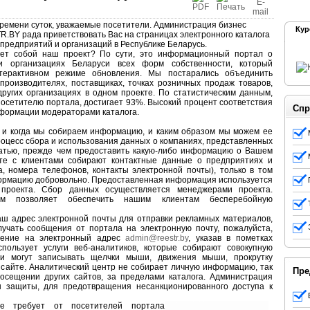
времени суток, уважаемые посетители. Администрация бизнес
Кур
.BY рада приветствовать Вас на страницах электронного каталога
предприятий и организаций в Республике Беларусь.
яет собой наш проект? По сути, это информационный портал о
и организациях Беларуси всех форм собственности, который
терактивном режиме обновления. Мы постарались объединить
роизводителях, поставщиках, точках розничных продаж товаров,
 других организациях в одном проекте. По статистическим данным,
осетителю портала, достигает 93%. Высокий процент соответствия
Спр
формации модераторами каталога.
ак и когда мы собираем информацию, и каким образом мы можем ее
оцесс сбора и использования данных о компаниях, представленных
татью, прежде чем предоставить какую-либо информацию о Вашем
те с клиентами собирают контактные данные о предприятиях и
а, номера телефонов, контакты электронной почты), только в том
нформацию добровольно. Предоставленная информация используется
проекта. Сбор данных осуществляется менеджерами проекта.
мм позволяет обеспечить нашим клиентам бесперебойную
ш адрес электронной почты для отправки рекламных материалов,
лучать сообщения от портала на электронную почту, пожалуйста,
щение на электронный адрес
admin@reestr.by
, указав в пометках
ользует услуги веб-аналитиков, которые собирают совокупную
ги могут записывать щелчки мыши, движения мыши, прокрутку
а сайте. Аналитический центр не собирает личную информацию, так
Пре
сещении других сайтов, за пределами каталога. Администрация
 защиты, для предотвращения несанкционированного доступа к
е требует от посетителей портала