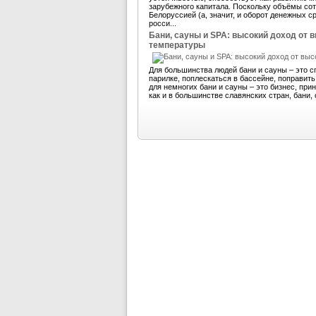
зарубежного капитала. Поскольку объёмы со
Белоруссией (а, значит, и оборот денежных 
росси...
Бани, сауны и SPA: высокий доход от 
температуры
Для большинства людей бани и сауны – это с
парилке, поплескаться в бассейне, поправит
для немногих бани и сауны – это бизнес, пр
как и в большинстве славянских стран, бани, 