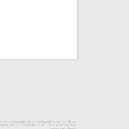
чник государственных учреждений и частных фирм
ганизаций РБ.
Copyright © 2011 - 2014. Reestr.by. Все
права защищены.