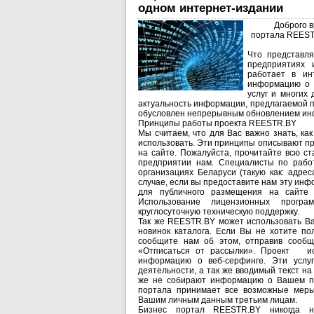
одном интернет-издании
Доброго 
портала REESTR
Что представл
предприятиях 
работает в ин
информацию о п
услуг и многих
актуальность информации, предлагаемой п
обусловлен непрерывным обновлением ин
Принципы работы проекта REESTR.BY
Мы считаем, что для Вас важно знать, к
использовать. Эти принципы описывают пр
на сайте. Пожалуйста, прочитайте всю с
предприятии нам. Специалисты по рабо
организациях Беларуси (такую как: адрес
случае, если вы предоставите нам эту и
для публичного размещения на сайте 
Использование лицензионных програ
круглосуточную техническую поддержку.
Так же REESTR.BY может использовать Ва
новинок каталога. Если Вы не хотите по
сообщите нам об этом, отправив сооб
«Отписаться от рассылки». Проект исп
информацию о веб-серфинге. Эти услу
деятельности, а так же вводимый текст н
же не собирают информацию о Вашем по
портала принимает все возможные меры
Вашим личным данным третьим лицам.
Бизнес портал REESTR.BY никогда н