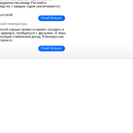
трудничества между Россией и
средств) с каждым годом увеличиваются,
высокой
Узнай больше
пособ хорошо провести время, посидеть в
ь здоровье, пообщаться с друзьями. И лишь
иносящий стабильный доход. В Белоруссии,
сауны и...
Узнай больше