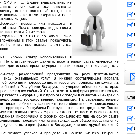
ки SMS и т.д. Будьте внимательны, не
латные услуги сайта осуществляются
асчету на наш расчетный счет, после
г с нашими клиентами. Обращаем Ваше
ческими лицами.
нформация неверна или нуждается в
 об этом. После проверки подлинности,
ятии в кратчайшие сроки.
нистрации REESTR.BY, по каким либо
зложенным в этой статье, пожалуйста,
str.by
, и мы постараемся сделать все
осов.
на широкий спектр использования в
й. По статистическим данным, посетителями сайта являются не
тий, длительное время осуществляющие свою деятельность, но и
рикатор, разделяющий предприятия по роду деятельности;
и; виду оказываемых услуг. В нижней составляющей портала
, обновления и нововведения, интересные предложения компаний.
 событий в Республике Беларусь, регулярное обновление которых
курсе последних событий. Стоит отметить информационные вкладки
ображается информация о прогнозах погоды в областных центрах, о
Ста
предстоящих государственных праздниках. На страницах нашего
артнеров по бизнесу, расширить географию продаж производимой
на территории Республики Беларусь, но и за ее пределами. Так же
ыми каталогами России и Украины. Около 10% посетителей портала,
обранная информация о формах юридических лиц на одном сайте
ачинающим предпринимателям, так как дает общее представление
оцедуре регистрации фирмы в Беларуси, и много другой полезной
.BY желает успехов и процветания Вашего бизнеса. Искренне