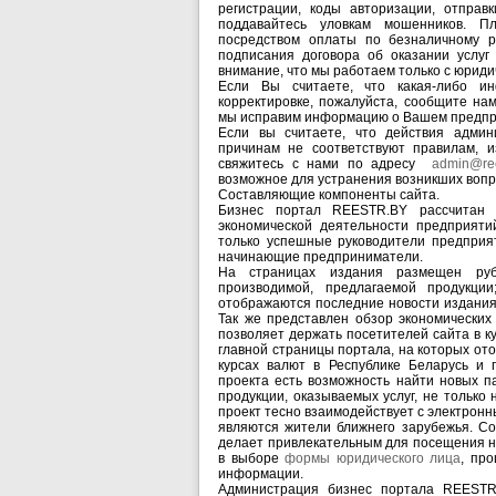
регистрации, коды авторизации, отправ
поддавайтесь уловкам мошенников. П
посредством оплаты по безналичному р
подписания договора об оказании услу
внимание, что мы работаем только с юриди
Если Вы считаете, что какая-либо и
корректировке, пожалуйста, сообщите нам
мы исправим информацию о Вашем предпри
Если вы считаете, что действия адми
причинам не соответствуют правилам, и
свяжитесь с нами по адресу
admin@ree
возможное для устранения возникших вопр
Составляющие компоненты сайта.
Бизнес портал REESTR.BY рассчитан 
экономической деятельности предприяти
только успешные руководители предприя
начинающие предприниматели.
На страницах издания размещен руб
производимой, предлагаемой продукци
отображаются последние новости издания
Так же представлен обзор экономических
позволяет держать посетителей сайта в 
главной страницы портала, на которых от
курсах валют в Республике Беларусь и 
проекта есть возможность найти новых п
продукции, оказываемых услуг, не только 
проект тесно взаимодействует с электронн
являются жители ближнего зарубежья. С
делает привлекательным для посещения н
в выборе
формы юридического лица
, пр
информации.
Администрация бизнес портала REESTR