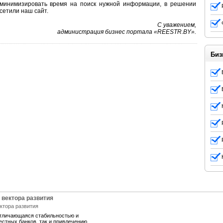
 минимизировать время на поиск нужной информации, в решении
сетили наш сайт.
С уважением,
администрация бизнес портала «
REESTR
.
BY
».
Биз
 вектора развития
отличающаяся стабильностью и
естных банков, так и привлечению