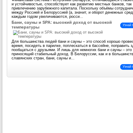
Финансовая система Республики Беларусь, отличающаяся стаби
и устойчивостью, способствует как развитию местных банков, так
привлечению зарубежного капитала. Поскольку объёмы сотрудни
между Россией и Белоруссией (а, значит, и оборот денежных сред
каждым годом увеличиваются, росси...
Бани, сауны и SPA: высокий доход от высокой
Узнай
температуры
Для большинства людей бани и сауны – это способ хорошо прове
время, посидеть в парилке, поплескаться в бассейне, поправить 
пообщаться с друзьями. И лишь для немногих бани и сауны – это 
приносящий стабильный доход. В Белоруссии, как и в большинст
славянских стран, бани, сауны и...
Узнай