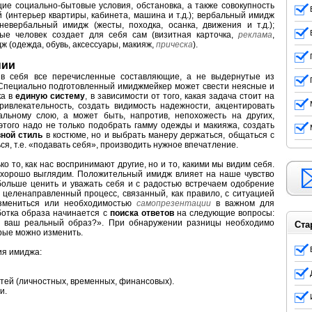
щие социально-бытовые условия, обстановка, а также совокупность
 (интерьер квартиры, кабинета, машина и т.д.); вербальный имидж
 невербальный имидж (жесты, походка, осанка, движения и т.д.);
рые человек создает для себя сам (визитная карточка,
реклама
,
дж (одежда, обувь, аксессуары, макияж,
прическа
).
нии
 в себя все перечисленные составляющие, а не выдернутые из
 Специально подготовленный имиджмейкер может свести неясные и
ка в
единую систему
, в зависимости от того, какая задача стоит на
ивлекательность, создать видимость надежности, акцентировать
льному слою, а может быть, напротив, непохожесть на других,
 этого надо не только подобрать гамму одежды и макияжа, создать
вной стиль
в костюме, но и выбрать манеру держаться, общаться с
ься, т.е. «подавать себя», производить нужное впечатление.
ко то, как нас воспринимают другие, но и то, какими мы видим себя.
 хорошо выглядим. Положительный имидж влияет на наше чувство
больше ценить и уважать себя и с радостью встречаем одобрение
целенаправленный процесс, связанный, как правило, с ситуацией
измениться или необходимостью
самопрезентации
в важном для
ботка образа начинается с
поиска ответов
на следующие вопросы:
в ваш реальный образ?». При обнаружении разницы необходимо
Ста
рые можно изменить.
ия имиджа:
ей (личностных, временных, финансовых).
и.