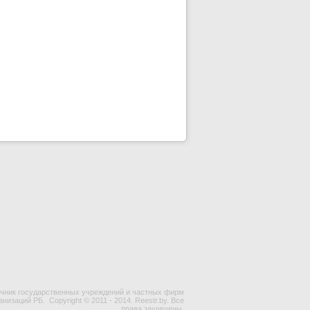
чник государственных учреждений и частных фирм
ганизаций РБ.
Copyright © 2011 - 2014. Reestr.by. Все
права защищены.