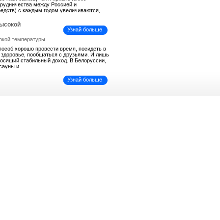
трудничества между Россией и
средств) с каждым годом увеличиваются,
высокой
Узнай больше
пособ хорошо провести время, посидеть в
ь здоровье, пообщаться с друзьями. И лишь
иносящий стабильный доход. В Белоруссии,
сауны и...
Узнай больше