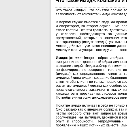
Что такое имидж компании и 
Что такое имидж? Это понятие прочно во
зависимости от контекста: имидж кинозвез
В первом случае имеется в виду, как пра
и оператором, во втором случае – манер
стиле костюм. Все эти трактовки достаточ
у человека, наблюдающего за данн
представлений, которые в конечном ит
восторженному (имидж звезды), уважитель
можно добиться, учитывая
внешние данн
мимику и жестикуляцию, походку и постанов
Имидж
(от
англ.
image
– образ, изображен
эмоционально окрашенный образ личности
сознании людей. Имиджмейкер (от
англ.
i
по формированию восприятия того или ин
(имиджа) как определенного клиента, 
имиджмейкинга входит создание благоприят
с тем, чтобы клиент не только нравился с
развитию имиджмейкерства как особого р
привлекательность заказчика в глазах 
кандидатов в президенты, лидеров полит
Потребителями услуг
имиджмейкеров
явл
Понятие имидж включает в себя не только
Оно связано как с внешним обликом, так 
черты которого отвечают запросам врем
сослуживцев, как выглядим, держимся и го
опыт и способности. Непродуманный 
проявлению наших истинных качеств. Им