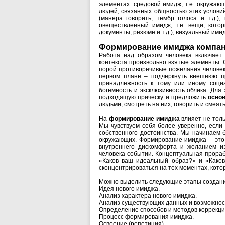
элементах: средовой имидж, т.е. окружаю
людей, связанных общностью этих условий
(манера говорить, тембр голоса и т.д.);
овеществленный имидж, т.е. вещи, кото
документы, резюме и т.д.); визуальный ими
Формирование имиджа компа
Работа над образом человека включает
контекста произвольно взятые элементы.
порой противоречивые пожелания челове
первом плане – подчеркнуть внешнюю пр
принадлежность к тому или иному социа
богемность и эксклюзивность облика. Для
подходящую прическу и предложить
осно
людьми, смотреть на них, говорить и смеят
На
формирование имиджа
влияет не толь
Мы чувствуем себя более уверенно, если
собственного достоинства. Мы начинаем 
окружающих. Формирование имиджа – это 
внутреннего дискомфорта и желанием 
человека событии. Концептуальная прора
«Каков ваш идеальный образ?» и «Како
сконцентрироваться на тех моментах, кото
Можно выделить следующие этапы создан
Идея нового имиджа.
Анализ характера нового имиджа.
Анализ существующих данных и возможност
Определение способов и методов коррекци
Процесс формирования имиджа.
Освоение (репетиция).