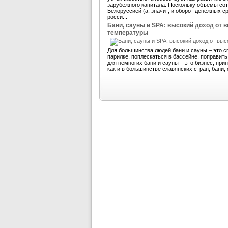
зарубежного капитала. Поскольку объёмы со
Белоруссией (а, значит, и оборот денежных 
росси...
Бани, сауны и SPA: высокий доход от 
температуры
Для большинства людей бани и сауны – это с
парилке, поплескаться в бассейне, поправит
для немногих бани и сауны – это бизнес, пр
как и в большинстве славянских стран, бани, 