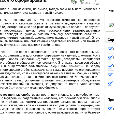
как его сформировать
шло в наш лексикон, но смысл, вкладываемый в него, меняется в
Кур
ды, имидж политика, корпоративный имидж.
вило, чисто внешние данные, умело откорректированные фотографом
а говорить и жестикулировать, в третьем – выдержанный в едином
но односторонне и не раскрывают сути создания образа – пробудить
ым персонажем, целую цепь
ассоциативно взаимосвязанных
оге приведут к нужному эмоциональному восприятию объекта –
ному (имидж политика), сдержанному (корпоративный имидж). Этого
Спр
ые
, выявленные или сглаженные средствами костюма или макияжа,
ку фигуры, а также взгляд и тембр голоса.
ие) – это не просто «социальное Я» человека, это положительный,
, созданный для достижения определенных целей, сложившийся в
mage
– образ, изображение;
make
– делать, создавать) – специалист
ого образа в общественном сознании. Это может
касаться образа
так и общественно-политической акции или
кампании
. В задачу
ного внешнего облика заказчика, а также изменение его поведения
воей аудитории, но и к самому себе относился иначе. Мощный стимул
ода деятельности дают избирательные кампании. Чтобы увеличить
населения, зачастую целые команды имиджмейкеров обслуживают
ических партий на выборах, кандидатов на посты губернаторов.
яются
бизнесмены
и люди шоу-бизнеса.
естественные свойства
личности, но и специально приобретенные.
и с внутренним содержанием человека, его психологическим типом,
Пре
ени и общества. Какими мы предстаем ежедневно перед глазами
ворим, как ведем себя – не менее важно для успешной карьеры, чем
имидж мешает реализовать наши возможности, препятствует
идж – понятие «многослойное», основывающееся на пяти базовых