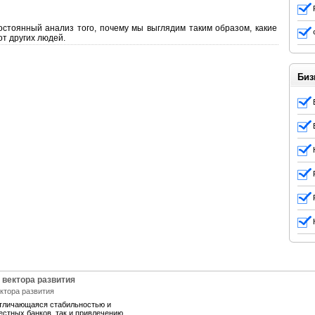
остоянный анализ того, почему мы выглядим таким образом, какие
т других людей.
Биз
 вектора развития
отличающаяся стабильностью и
естных банков, так и привлечению