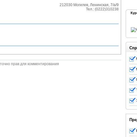
212030
Могилев
,
Ленинская, 7/а/9
Тел.:
(0222)310238
Кур
Спр
точно прав для комментирования
Пре