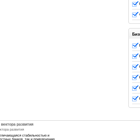
Биз
 вектора развития
отличающаяся стабильностью и
естных банков, так и привлечению