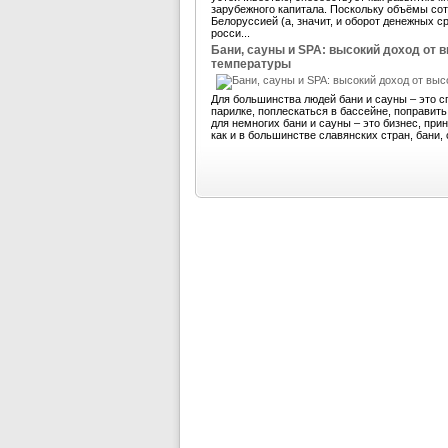
зарубежного капитала. Поскольку объёмы со
Белоруссией (а, значит, и оборот денежных 
росси...
Бани, сауны и SPA: высокий доход от 
температуры
Для большинства людей бани и сауны – это с
парилке, поплескаться в бассейне, поправит
для немногих бани и сауны – это бизнес, пр
как и в большинстве славянских стран, бани, 