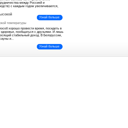
трудничества между Россией и
средств) с каждым годом увеличиваются,
высокой
Узнай больше
пособ хорошо провести время, посидеть в
ь здоровье, пообщаться с друзьями. И лишь
иносящий стабильный доход. В Белоруссии,
сауны и...
Узнай больше