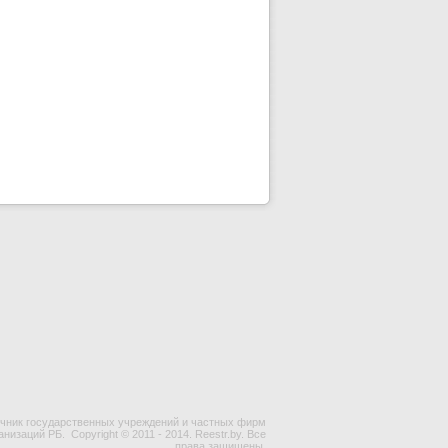
чник государственных учреждений и частных фирм
ганизаций РБ.
Copyright © 2011 - 2014. Reestr.by. Все
права защищены.