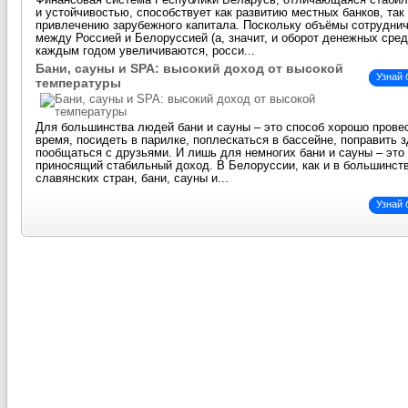
Финансовая система Республики Беларусь, отличающаяся стаби
и устойчивостью, способствует как развитию местных банков, так
привлечению зарубежного капитала. Поскольку объёмы сотрудни
между Россией и Белоруссией (а, значит, и оборот денежных сред
каждым годом увеличиваются, росси...
Бани, сауны и SPA: высокий доход от высокой
Узнай
температуры
Для большинства людей бани и сауны – это способ хорошо прове
время, посидеть в парилке, поплескаться в бассейне, поправить 
пообщаться с друзьями. И лишь для немногих бани и сауны – это 
приносящий стабильный доход. В Белоруссии, как и в большинст
славянских стран, бани, сауны и...
Узнай