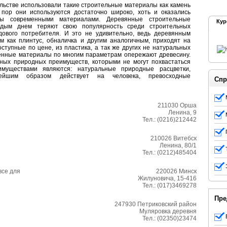
льстве использовали такие строительные материалы как камень
 пор они используются достаточно широко, хоть и оказались
ны современными материалами. Деревянные строительные
Кур
дым днем теряют свою популярность среди строительных
дового потребителя. И это не удивительно, ведь деревянным
им как плинтус, обналичка и другим аналогичным, приходят на
ступные по цене, из пластика, а так же других не натуральных
венные материалы по многим параметрам опережают древесину.
ных природных преимуществ, которыми не могут похвастаться
имуществами являются: натуральные природные расцветки,
тнейшим образом действует на человека, превосходные
Спр
211030
Орша
Ленина, 9
Тел.:
(0216)212442
210026
Витебск
Ленина, 80/1
Тел.:
(0212)485404
все для
220026
Минск
Жилуновича, 15-416
Тел.:
(017)3469278
Пре
247930
Петриковский район
Муляровка деревня
Тел.:
(02350)23474