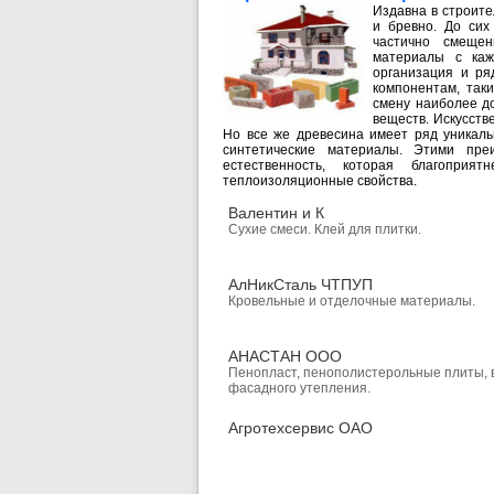
Издавна в строите
и бревно. До сих
частично смеще
материалы с каж
организация и ря
компонентам, так
смену наиболее до
веществ. Искусст
Но все же древесина имеет ряд уникаль
синтетические материалы. Этими пре
естественность, которая благоприя
теплоизоляционные свойства.
Валентин и К
Сухие смеси. Клей для плитки.
АлНикСталь ЧТПУП
Кровельные и отделочные материалы.
АНАСТАН ООО
Пенопласт, пенополистерольные плиты, 
фасадного утепления.
Агротехсервис ОАО