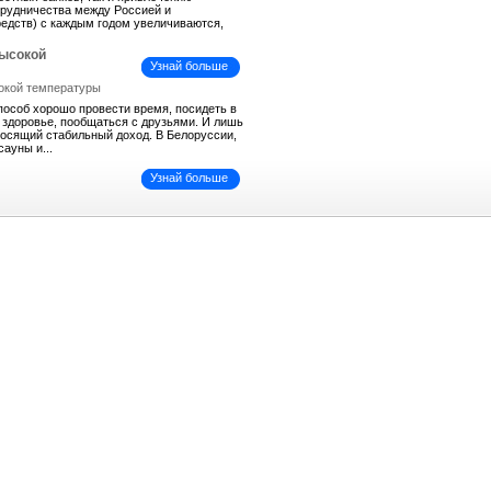
трудничества между Россией и
средств) с каждым годом увеличиваются,
высокой
Узнай больше
пособ хорошо провести время, посидеть в
ь здоровье, пообщаться с друзьями. И лишь
иносящий стабильный доход. В Белоруссии,
сауны и...
Узнай больше