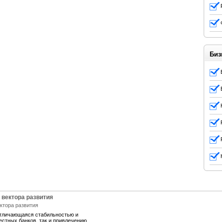
Биз
 вектора развития
отличающаяся стабильностью и
естных банков, так и привлечению