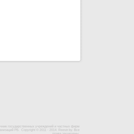
чник государственных учреждений и частных фирм
ганизаций РБ.
Copyright © 2011 - 2014. Reestr.by. Все
права защищены.