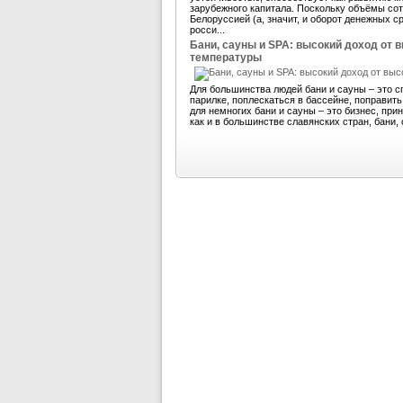
зарубежного капитала. Поскольку объёмы со
Белоруссией (а, значит, и оборот денежных 
росси...
Бани, сауны и SPA: высокий доход от 
температуры
Для большинства людей бани и сауны – это с
парилке, поплескаться в бассейне, поправит
для немногих бани и сауны – это бизнес, пр
как и в большинстве славянских стран, бани, 