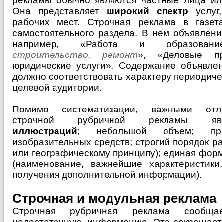
рекламы обычно являются частные лица ил
Она представляет
широкий спектр
услуг,
рабочих мест. Строчная реклама в газет
самостоятельного раздела. В нем объявлен
например, «Работа и образован
строительство, ремонт
», «Деловые пр
юридические услуги». Содержание объявле
должно соответствовать характеру периодичес
целевой аудитории.
Помимо систематизации, важными отл
строчной рубричной рекламы я
иллюстраций
; небольшой объем; про
изобразительных средств; строгий порядок 
или географическому принципу); единая фор
(наименование, важнейшие характеристик
получения дополнительной информации).
Строчная и модульная реклама
Строчная рубричная реклама сообща
недостаточную, информацию. Это сокращает