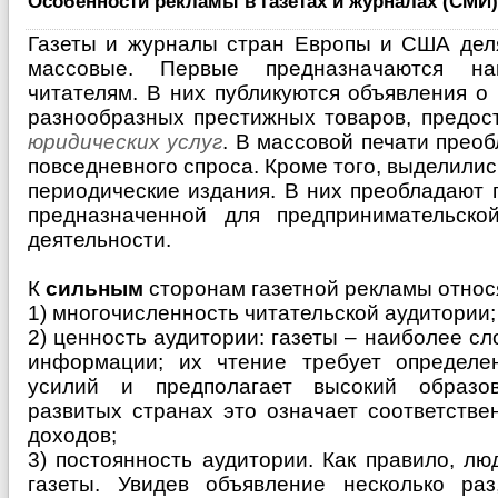
Особенности рекламы в газетах и журналах (СМИ)
Газеты и журналы стран Европы и США деля
массовые. Первые предназначаются на
читателям. В них публикуются объявления о
разнообразных престижных товаров, предос
юридических услуг
. В массовой печати прео
повседневного спроса. Кроме того, выделили
периодические издания. В них преобладают 
предназначенной для предпринимательско
деятельности.
К
сильным
сторонам газетной рекламы относ
1) многочисленность читательской аудитории;
2) ценность аудитории: газеты – наиболее с
информации; их чтение требует определе
усилий и предполагает высокий образо
развитых странах это означает соответств
доходов;
3) постоянность аудитории. Как правило, л
газеты. Увидев объявление несколько ра