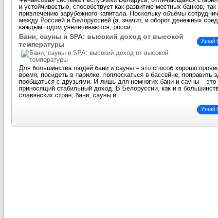
Финансовая система Республики Беларусь, отличающаяся стаби
и устойчивостью, способствует как развитию местных банков, так
привлечению зарубежного капитала. Поскольку объёмы сотрудни
между Россией и Белоруссией (а, значит, и оборот денежных сред
каждым годом увеличиваются, росси...
Бани, сауны и SPA: высокий доход от высокой
Узнай
температуры
Для большинства людей бани и сауны – это способ хорошо прове
время, посидеть в парилке, поплескаться в бассейне, поправить 
пообщаться с друзьями. И лишь для немногих бани и сауны – это 
приносящий стабильный доход. В Белоруссии, как и в большинст
славянских стран, бани, сауны и...
Узнай