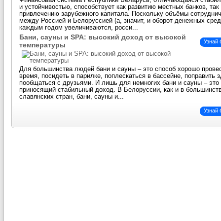
Финансовая система Республики Беларусь, отличающаяся стаби
и устойчивостью, способствует как развитию местных банков, так
привлечению зарубежного капитала. Поскольку объёмы сотрудни
между Россией и Белоруссией (а, значит, и оборот денежных сред
каждым годом увеличиваются, росси...
Бани, сауны и SPA: высокий доход от высокой
Узнай
температуры
Для большинства людей бани и сауны – это способ хорошо прове
время, посидеть в парилке, поплескаться в бассейне, поправить 
пообщаться с друзьями. И лишь для немногих бани и сауны – это 
приносящий стабильный доход. В Белоруссии, как и в большинст
славянских стран, бани, сауны и...
Узнай