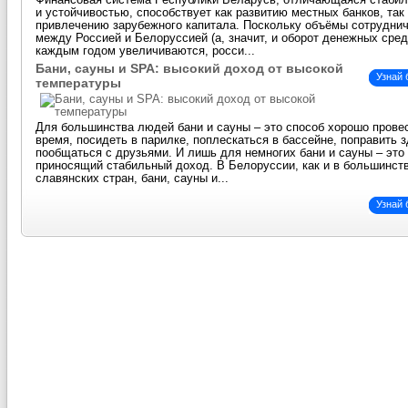
Финансовая система Республики Беларусь, отличающаяся стаби
и устойчивостью, способствует как развитию местных банков, так
привлечению зарубежного капитала. Поскольку объёмы сотрудни
между Россией и Белоруссией (а, значит, и оборот денежных сред
каждым годом увеличиваются, росси...
Бани, сауны и SPA: высокий доход от высокой
Узнай
температуры
Для большинства людей бани и сауны – это способ хорошо прове
время, посидеть в парилке, поплескаться в бассейне, поправить 
пообщаться с друзьями. И лишь для немногих бани и сауны – это 
приносящий стабильный доход. В Белоруссии, как и в большинст
славянских стран, бани, сауны и...
Узнай