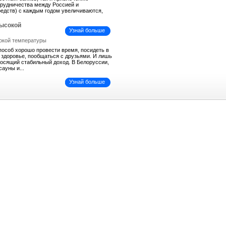
трудничества между Россией и
средств) с каждым годом увеличиваются,
высокой
Узнай больше
пособ хорошо провести время, посидеть в
ь здоровье, пообщаться с друзьями. И лишь
иносящий стабильный доход. В Белоруссии,
сауны и...
Узнай больше