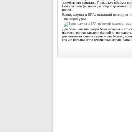
зарубежного капитала. Поскольку объёмы со
Белоруссией (а, значит, и оборот денежных 
росси...
Бани, сауны и SPA: высокий доход от 
температуры
Для большинства людей бани и сауны – это с
парилке, поплескаться в бассейне, поправит
для немногих бани и сауны – это бизнес, пр
как и в большинстве славянских стран, бани, 