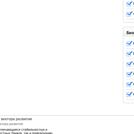
Биз
 вектора развития
отличающаяся стабильностью и
естных банков, так и привлечению