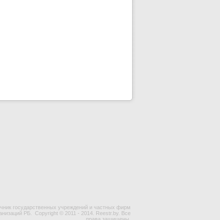
чник государственных учреждений и частных фирм
ганизаций РБ.
Copyright © 2011 - 2014. Reestr.by. Все
права защищены.