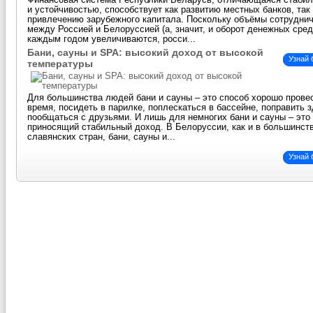
Финансовая система Республики Беларусь, отличающаяся стаби
и устойчивостью, способствует как развитию местных банков, так
привлечению зарубежного капитала. Поскольку объёмы сотрудни
между Россией и Белоруссией (а, значит, и оборот денежных сред
каждым годом увеличиваются, росси...
Бани, сауны и SPA: высокий доход от высокой
Узнай
температуры
Для большинства людей бани и сауны – это способ хорошо прове
время, посидеть в парилке, поплескаться в бассейне, поправить 
пообщаться с друзьями. И лишь для немногих бани и сауны – это 
приносящий стабильный доход. В Белоруссии, как и в большинст
славянских стран, бани, сауны и...
Узнай