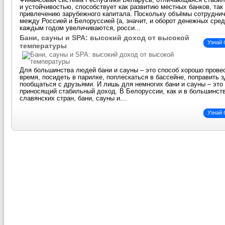
Финансовая система Республики Беларусь, отличающаяся стаби
и устойчивостью, способствует как развитию местных банков, так
привлечению зарубежного капитала. Поскольку объёмы сотрудни
между Россией и Белоруссией (а, значит, и оборот денежных сред
каждым годом увеличиваются, росси...
Бани, сауны и SPA: высокий доход от высокой
Узнай
температуры
Для большинства людей бани и сауны – это способ хорошо прове
время, посидеть в парилке, поплескаться в бассейне, поправить 
пообщаться с друзьями. И лишь для немногих бани и сауны – это 
приносящий стабильный доход. В Белоруссии, как и в большинст
славянских стран, бани, сауны и...
Узнай