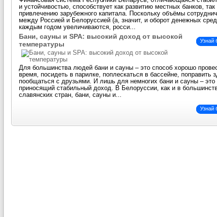
Финансовая система Республики Беларусь, отличающаяся стаби
и устойчивостью, способствует как развитию местных банков, так
привлечению зарубежного капитала. Поскольку объёмы сотрудни
между Россией и Белоруссией (а, значит, и оборот денежных сред
каждым годом увеличиваются, росси...
Бани, сауны и SPA: высокий доход от высокой
Узнай
температуры
Для большинства людей бани и сауны – это способ хорошо прове
время, посидеть в парилке, поплескаться в бассейне, поправить 
пообщаться с друзьями. И лишь для немногих бани и сауны – это 
приносящий стабильный доход. В Белоруссии, как и в большинст
славянских стран, бани, сауны и...
Узнай