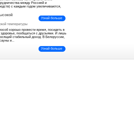
трудничества между Россией и
средств) с каждым годом увеличиваются,
высокой
Узнай больше
пособ хорошо провести время, посидеть в
ь здоровье, пообщаться с друзьями. И лишь
иносящий стабильный доход. В Белоруссии,
сауны и...
Узнай больше