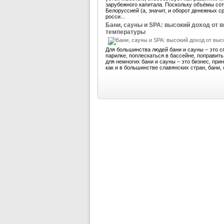
зарубежного капитала. Поскольку объёмы со
Белоруссией (а, значит, и оборот денежных 
росси...
Бани, сауны и SPA: высокий доход от 
температуры
Для большинства людей бани и сауны – это с
парилке, поплескаться в бассейне, поправит
для немногих бани и сауны – это бизнес, пр
как и в большинстве славянских стран, бани, 