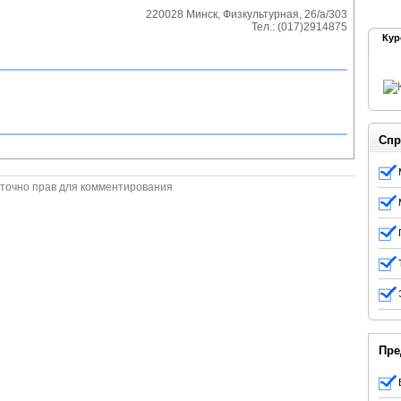
220028
Минск
,
Физкультурная, 26/а/303
Тел.:
(017)2914875
Кур
Спр
точно прав для комментирования
Пре