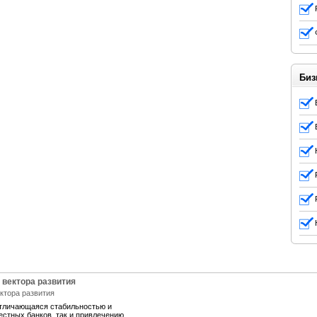
Биз
 вектора развития
отличающаяся стабильностью и
естных банков, так и привлечению