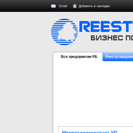
Email
Добавить в закладки
Все предприятия РБ
Реестр предпр
Межрегионконтракт УП