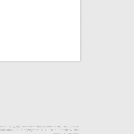
чник государственных учреждений и частных фирм
ганизаций РБ.
Copyright © 2011 - 2014. Reestr.by. Все
права защищены.