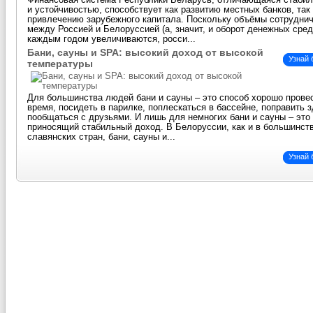
Финансовая система Республики Беларусь, отличающаяся стаби
и устойчивостью, способствует как развитию местных банков, так
привлечению зарубежного капитала. Поскольку объёмы сотрудни
между Россией и Белоруссией (а, значит, и оборот денежных сред
каждым годом увеличиваются, росси...
Бани, сауны и SPA: высокий доход от высокой
Узнай
температуры
Для большинства людей бани и сауны – это способ хорошо прове
время, посидеть в парилке, поплескаться в бассейне, поправить 
пообщаться с друзьями. И лишь для немногих бани и сауны – это 
приносящий стабильный доход. В Белоруссии, как и в большинст
славянских стран, бани, сауны и...
Узнай