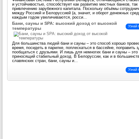
Финансовая система Республики Беларусь, отличающаяся стаби
и устойчивостью, способствует как развитию местных банков, так
привлечению зарубежного капитала. Поскольку объёмы сотрудни
между Россией и Белоруссией (а, значит, и оборот денежных сред
каждым годом увеличиваются, росси...
Бани, сауны и SPA: высокий доход от высокой
Узнай
температуры
Для большинства людей бани и сауны – это способ хорошо прове
время, посидеть в парилке, поплескаться в бассейне, поправить 
пообщаться с друзьями. И лишь для немногих бани и сауны – это 
приносящий стабильный доход. В Белоруссии, как и в большинст
славянских стран, бани, сауны и...
Узнай