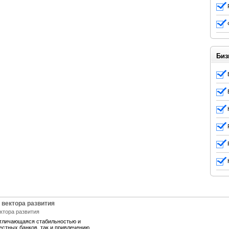
Биз
 вектора развития
отличающаяся стабильностью и
естных банков, так и привлечению