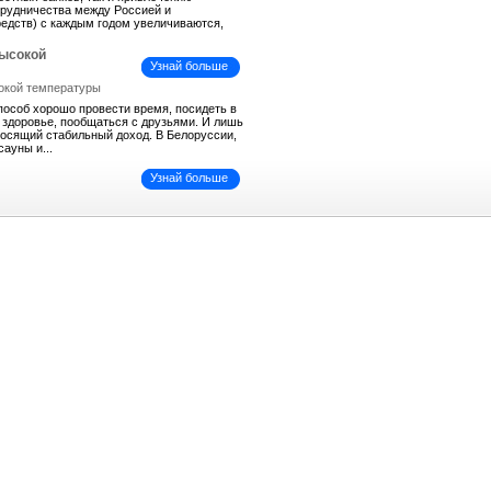
трудничества между Россией и
средств) с каждым годом увеличиваются,
высокой
Узнай больше
пособ хорошо провести время, посидеть в
ь здоровье, пообщаться с друзьями. И лишь
иносящий стабильный доход. В Белоруссии,
сауны и...
Узнай больше