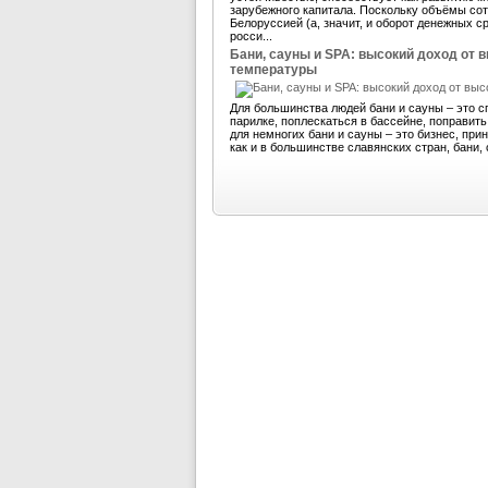
зарубежного капитала. Поскольку объёмы со
Белоруссией (а, значит, и оборот денежных 
росси...
Бани, сауны и SPA: высокий доход от 
температуры
Для большинства людей бани и сауны – это с
парилке, поплескаться в бассейне, поправит
для немногих бани и сауны – это бизнес, пр
как и в большинстве славянских стран, бани, 