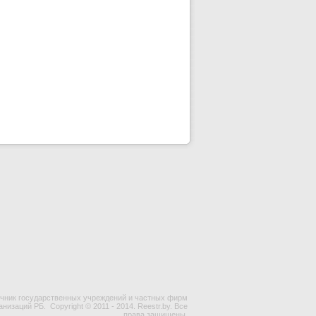
чник государственных учреждений и частных фирм
ганизаций РБ.
Copyright © 2011 - 2014. Reestr.by. Все
права защищены.