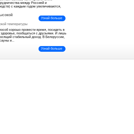
трудничества между Россией и
средств) с каждым годом увеличиваются,
высокой
Узнай больше
пособ хорошо провести время, посидеть в
ь здоровье, пообщаться с друзьями. И лишь
иносящий стабильный доход. В Белоруссии,
сауны и...
Узнай больше