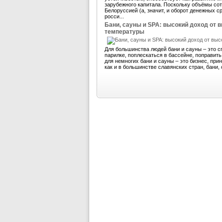
зарубежного капитала. Поскольку объёмы со
Белоруссией (а, значит, и оборот денежных 
росси...
Бани, сауны и SPA: высокий доход от 
температуры
Для большинства людей бани и сауны – это с
парилке, поплескаться в бассейне, поправит
для немногих бани и сауны – это бизнес, пр
как и в большинстве славянских стран, бани, 