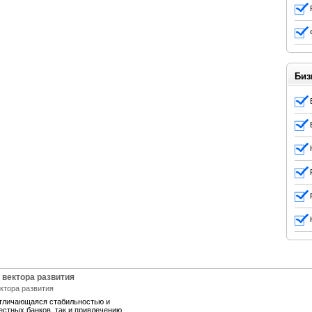
Биз
 вектора развития
отличающаяся стабильностью и
естных банков, так и привлечению