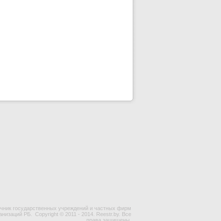
чник государственных учреждений и частных фирм
ганизаций РБ.
Copyright © 2011 - 2014. Reestr.by. Все
права защищены.