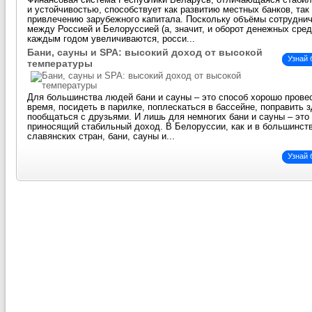
Финансовая система Республики Беларусь, отличающаяся стаби
и устойчивостью, способствует как развитию местных банков, так
привлечению зарубежного капитала. Поскольку объёмы сотрудни
между Россией и Белоруссией (а, значит, и оборот денежных сред
каждым годом увеличиваются, росси...
Бани, сауны и SPA: высокий доход от высокой
Узнай
температуры
Для большинства людей бани и сауны – это способ хорошо прове
время, посидеть в парилке, поплескаться в бассейне, поправить 
пообщаться с друзьями. И лишь для немногих бани и сауны – это 
приносящий стабильный доход. В Белоруссии, как и в большинст
славянских стран, бани, сауны и...
Узнай