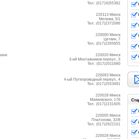
Тел.:
(01716)55382
220113
Минск
Мележа, 5/1
Тел.:
(017)2372086
220000
Минск
Цеткин, 7
Тел.:
(017)2265855
кани.
220020
Минск
3-ий Монтажников переул., 3
Тел.:
(017)2011680
220093
Минск
4-ый Путепроводный переул., 4
Тел.:
(017)2553491
220028
Минск
Маяковского, 176
Ста
Тел.:
(017)2231605
220005
Минск
Платонова, 32/8
Тел.:
(017)2922101
220028
Минск