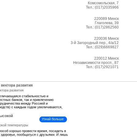
Комсомольская, 7
Тел.:
(017)2035966
220089
Минск
Глаголева, 39
Тел.:
(017)2862560
220036
Минск
3-й Загородный пер., 4/а/12
Тел.:
(029)6669827
220012
Минск
Независимости просп., 87
Тел.:
(017)2921071
 вектора развития
отличающаяся стабильностью и
естных банков, так и привлечению
трудничества между Россией и
средств) с каждым годом увеличиваются,
высокой
Узнай больше
пособ хорошо провести время, посидеть в
ь здоровье, пообщаться с друзьями. И лишь