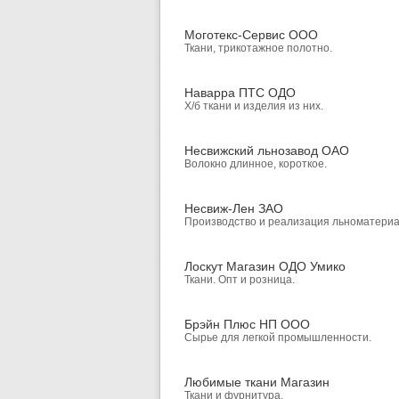
Моготекс-Сервис ООО
Ткани, трикотажное полотно.
Наварра ПТС ОДО
Х/б ткани и изделия из них.
Несвижский льнозавод ОАО
Волокно длинное, короткое.
Несвиж-Лен ЗАО
Производство и реализация льноматериа
Лоскут Магазин ОДО Умико
Ткани. Опт и розница.
Брэйн Плюс НП ООО
Сырье для легкой промышленности.
Любимые ткани Магазин
Ткани и фурнитура.