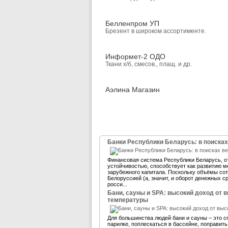
Белленпром УП
Брезент в широком ассортименте.
Информет-2 ОДО
Ткани х/б, смесов., плащ. и др.
Аэлина Магазин
Банки Республики Беларусь: в поисках
Финансовая система Республики Беларусь, 
устойчивостью, способствует как развитию м
зарубежного капитала. Поскольку объёмы со
Белоруссией (а, значит, и оборот денежных 
росси...
Бани, сауны и SPA: высокий доход от 
температуры
Для большинства людей бани и сауны – это с
парилке, поплескаться в бассейне, поправит