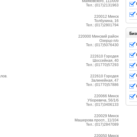
Маяковского, 111/009
Тел.:
(017)2131963
220012
Минск
Толбухина, 16
Тел.:
(017)2801794
Биз
220000
Минский район
Озерцо п/о
Тел.:
(017)5076430
222610
Городея
Шоссейная, 40
Тел.:
(01770)57293
лов.
222610
Городея
Залинейная, 47
Тел.:
(01770)57886
220066
Минск
Уборевича, 56/1/б
Тел.:
(017)3406133
220029
Минск
Машерова просп., 11/104
Тел.:
(017)2847089
220050
Минск