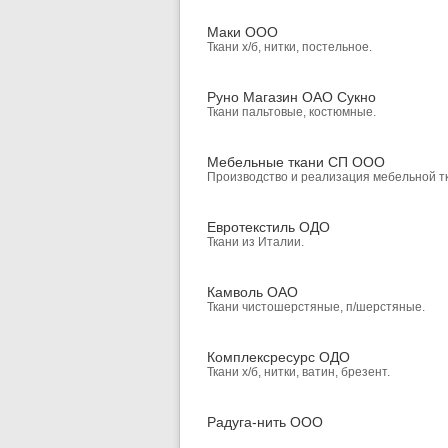
Маки ООО
Ткани х/б, нитки, постельное.
Руно Магазин ОАО Сукно
Ткани пальтовые, костюмные.
Мебельные ткани СП ООО
Производство и реализация мебельной т
Евротекстиль ОДО
Ткани из Италии.
Камволь ОАО
Ткани чистошерстяные, п/шерстяные.
Комплексресурс ОДО
Ткани х/б, нитки, ватин, брезент.
Радуга-нить ООО