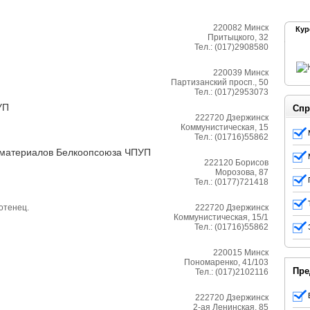
220082
Минск
Кур
Притыцкого, 32
Тел.:
(017)2908580
220039
Минск
Партизанский просп., 50
Тел.:
(017)2953073
УП
Спр
222720
Дзержинск
Коммунистическая, 15
Тел.:
(01716)55862
 материалов Белкоопсоюза ЧПУП
222120
Борисов
Морозова, 87
Тел.:
(0177)721418
отенец.
222720
Дзержинск
Коммунистическая, 15/1
Тел.:
(01716)55862
220015
Минск
Пономаренко, 41/103
Пре
Тел.:
(017)2102116
222720
Дзержинск
2-ая Ленинская, 85