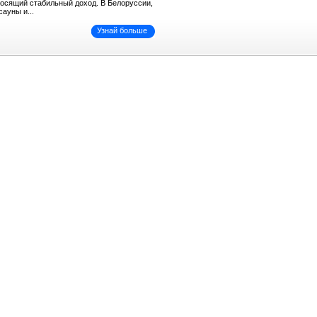
иносящий стабильный доход. В Белоруссии,
сауны и...
Узнай больше