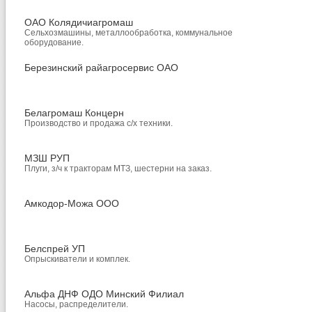
ОАО Колядичиагромаш
Сельхозмашины, металлообработка, коммунальное
оборудование.
Березинский райагросервис ОАО
Белагромаш Концерн
Производство и продажа с/х техники.
МЗШ РУП
Плуги, з/ч к тракторам МТЗ, шестерни на заказ.
Амкодор-Можа ООО
Белспрей УП
Опрыскиватели и комплек.
Альфа ДНФ ОДО Минский Филиал
Насосы, распределители.