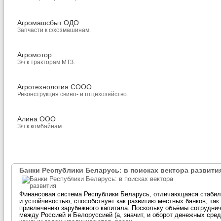
Агромашсбыт ОДО
Запчасти к с/хозмашинам.
Агромотор
З/ч к тракторам МТЗ.
Агротехнология СООО
Реконструкция свино- и птцехозяйство.
Алина ООО
З/ч к комбайнам.
Банки Республики Беларусь: в поисках вектора развити
Финансовая система Республики Беларусь, отличающаяся стаби
и устойчивостью, способствует как развитию местных банков, так
привлечению зарубежного капитала. Поскольку объёмы сотрудни
между Россией и Белоруссией (а, значит, и оборот денежных сред