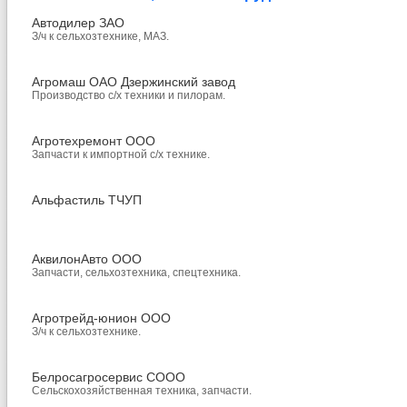
Автодилер ЗАО
З/ч к сельхозтехнике, МАЗ.
Агромаш ОАО Дзержинский завод
Производство с/х техники и пилорам.
Агротехремонт ООО
Запчасти к импортной с/х технике.
Альфастиль ТЧУП
АквилонАвто ООО
Запчасти, сельхозтехника, спецтехника.
Агротрейд-юнион ООО
З/ч к сельхозтехнике.
Белросагросервис СООО
Сельскохозяйственная техника, запчасти.