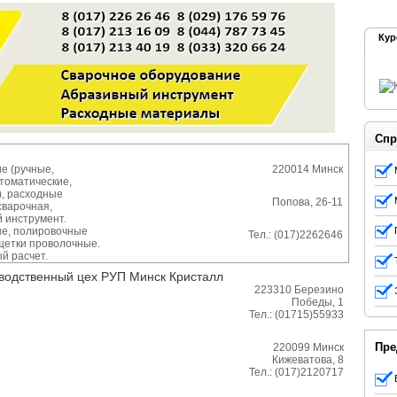
Кур
Спр
е (ручные,
220014
Минск
томатические,
, расходные
Попова, 26-11
сварочная,
 инструмент.
е, полировочные
Тел.:
(017)2262646
 щетки проволочные.
й расчет.
водственный цех РУП Минск Кристалл
223310
Березино
Победы, 1
Тел.:
(01715)55933
Пре
220099
Минск
Кижеватова, 8
Тел.:
(017)2120717