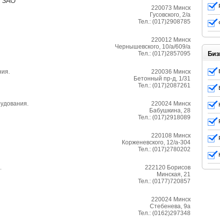
я ЗАО
220073
Минск
Гусовского, 2/а
Тел.:
(017)2908785
220012
Минск
Чернышевского, 10/а/609/а
Тел.:
(017)2857095
Биз
ния.
220036
Минск
Бетонный пр-д, 1/31
Тел.:
(017)2087261
рудования.
220024
Минск
Бабушкина, 28
Тел.:
(017)2918089
220108
Минск
Корженевского, 12/а-304
Тел.:
(017)2780202
.
222120
Борисов
Минская, 21
Тел.:
(0177)720857
220024
Минск
Стебенева, 9а
Тел.:
(0162)297348