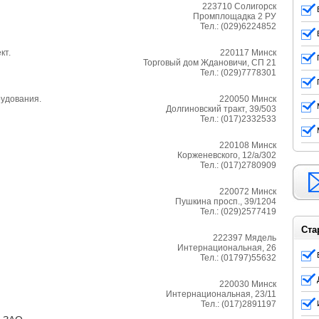
223710
Солигорск
Промплощадка 2 РУ
Тел.:
(029)6224852
кт.
220117
Минск
Торговый дом Ждановичи, СП 21
Тел.:
(029)7778301
рудования.
220050
Минск
Долгиновский тракт, 39/503
Тел.:
(017)2332533
220108
Минск
Корженевского, 12/а/302
Тел.:
(017)2780909
220072
Минск
Пушкина просп., 39/1204
Тел.:
(029)2577419
Ста
222397
Мядель
Интернациональная, 26
Тел.:
(01797)55632
220030
Минск
Интернациональная, 23/11
Тел.:
(017)2891197