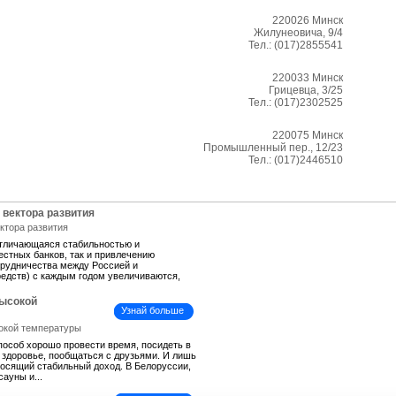
220026
Минск
Жилунеовича, 9/4
Тел.:
(017)2855541
220033
Минск
Грицевца, 3/25
Тел.:
(017)2302525
220075
Минск
Промышленный пер., 12/23
Тел.:
(017)2446510
 вектора развития
отличающаяся стабильностью и
естных банков, так и привлечению
трудничества между Россией и
средств) с каждым годом увеличиваются,
высокой
Узнай больше
пособ хорошо провести время, посидеть в
ь здоровье, пообщаться с друзьями. И лишь
иносящий стабильный доход. В Белоруссии,
сауны и...