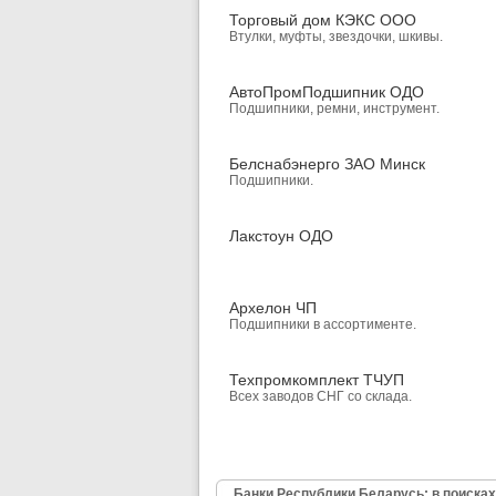
Торговый дом КЭКС ООО
Втулки, муфты, звездочки, шкивы.
АвтоПромПодшипник ОДО
Подшипники, ремни, инструмент.
Белснабэнерго ЗАО Минск
Подшипники.
Лакстоун ОДО
Архелон ЧП
Подшипники в ассортименте.
Техпромкомплект ТЧУП
Всех заводов СНГ со склада.
Банки Республики Беларусь: в поисках