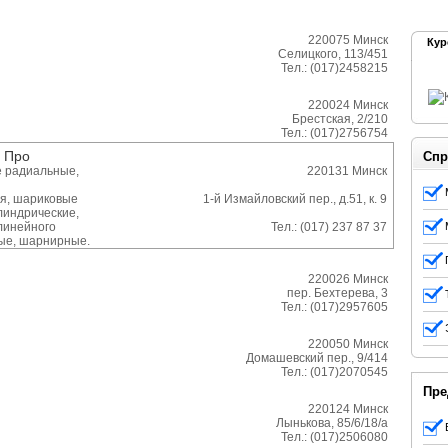
220075
Минск
Кур
Селицкого, 113/451
Тел.:
(017)2458215
220024
Минск
Брестская, 2/210
Тел.:
(017)2756754
 Про
Спр
 радиальные,
220131
Минск
я, шариковые
1-й Измайловский пер., д.51, к. 9
линдрические,
линейного
Тел.:
(017) 237 87 37
ые, шарнирные.
220026
Минск
пер. Бехтерева, 3
Тел.:
(017)2957605
220050
Минск
Домашевский пер., 9/414
Тел.:
(017)2070545
Пре
220124
Минск
Лынькова, 85/6/18/а
Тел.:
(017)2506080