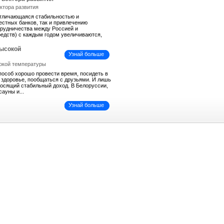
отличающаяся стабильностью и
естных банков, так и привлечению
трудничества между Россией и
средств) с каждым годом увеличиваются,
высокой
Узнай больше
пособ хорошо провести время, посидеть в
ь здоровье, пообщаться с друзьями. И лишь
иносящий стабильный доход. В Белоруссии,
сауны и...
Узнай больше