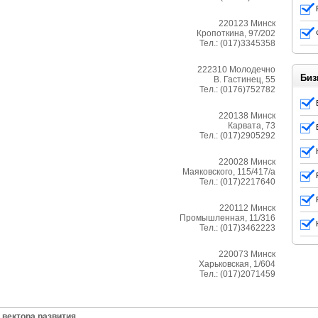
220123
Минск
Кропоткина, 97/202
Тел.:
(017)3345358
222310
Молодечно
Биз
В. Гастинец, 55
Тел.:
(0176)752782
220138
Минск
Карвата, 73
Тел.:
(017)2905292
220028
Минск
Маяковского, 115/417/а
Тел.:
(017)2217640
220112
Минск
Промышленная, 11/316
Тел.:
(017)3462223
220073
Минск
Харьковская, 1/604
Тел.:
(017)2071459
 вектора развития