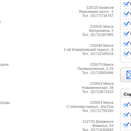
220120
Борисов
Революции просп., 4
Тел.:
(0177)734787
О
220026
Минск
Жилуновича, 2
Тел.:
(017)2387885
220048
Минск
2-ой Измайловский переул., 8
Тел.:
(017)2160016
 цепи.
220075
Минск
Промышленная, 2-26
Тел.:
(017)3800486
220053
Минск
Нововиленская, 38
Тел.:
(017)2873310
Ста
троды.
220024
Минск
Стебенева переул., 9/а/15/а
Тел.:
(017)2756392
222720
Дзержинск
Фоминых, 54
Тел.:
(01716)55693