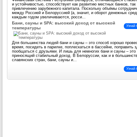
Финансовая система Республики Беларусь, отличающаяся стаби
и устойчивостью, способствует как развитию местных банков, так
привлечению зарубежного капитала. Поскольку объёмы сотрудни
между Россией и Белоруссией (а, значит, и оборот денежных сред
каждым годом увеличиваются, росси...
Бани, сауны и SPA: высокий доход от высокой
Узнай
температуры
Для большинства людей бани и сауны – это способ хорошо прове
время, посидеть в парилке, поплескаться в бассейне, поправить 
пообщаться с друзьями. И лишь для немногих бани и сауны – это 
приносящий стабильный доход. В Белоруссии, как и в большинст
славянских стран, бани, сауны и...
Узнай