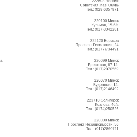
222603
Несвиж
Советская, пав. Обувь
Тел.:
(029)6357971
220100
Минск
Кульман, 15-6/а
Тел.:
(017)3342281
222120
Борисов
Проспект Революции, 24
Тел.:
(0177)734491
и.
220099
Минск
Брестская, 87-1/а
Тел.:
(017)2070569
220070
Минск
Буденного, 1/а
Тел.:
(017)2146492
223710
Солигорск
Козлова, 46/а
Тел.:
(0174)250526
220000
Минск
Проспект Независимости, 56
Тел.:
(017)2860711