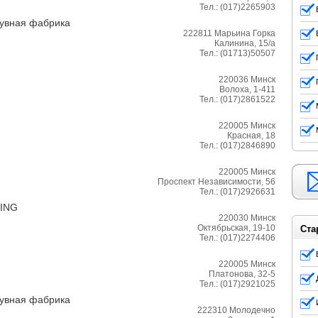
Тел.:
(017)2265903
увная фабрика
222811
Марьина Горка
Калинина, 15/а
Тел.:
(01713)50507
220036
Минск
Волоха, 1-411
Тел.:
(017)2861522
220005
Минск
Красная, 18
Тел.:
(017)2846890
220005
Минск
Проспект Независимости, 56
Тел.:
(017)2926631
SING
220030
Минск
Октябрьская, 19-10
Ста
Тел.:
(017)2274406
220005
Минск
Платонова, 32-5
Тел.:
(017)2921025
увная фабрика
222310
Молодечно