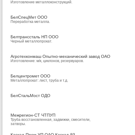
Изготовление металлоконструкций.
БелСпецМет ООО
Переработка металла.
Белтранссталь НП ООО
Черный металлопрокат.
Агротехконмаш Опытно-механический завод ОАО
Изготовление: м/к, циклонов, резервуаров.
Белцентромет ООО
Металлопрокат: лист, труба и т.д.
БелСтальМост ОДО
Межрегион-СТ ЧТПУП
Труба восстановленная, задвижки, смесители,
затворы.
Каскад-Пром УП ОАО Каскад-93