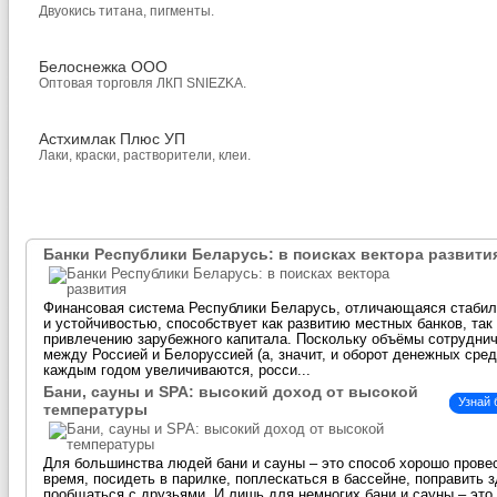
Двуокись титана, пигменты.
Белоснежка ООО
Оптовая торговля ЛКП SNIEZKA.
Астхимлак Плюс УП
Лаки, краски, растворители, клеи.
Банки Республики Беларусь: в поисках вектора развити
Финансовая система Республики Беларусь, отличающаяся стаби
и устойчивостью, способствует как развитию местных банков, так
привлечению зарубежного капитала. Поскольку объёмы сотрудни
между Россией и Белоруссией (а, значит, и оборот денежных сред
каждым годом увеличиваются, росси...
Бани, сауны и SPA: высокий доход от высокой
Узнай
температуры
Для большинства людей бани и сауны – это способ хорошо прове
время, посидеть в парилке, поплескаться в бассейне, поправить 
пообщаться с друзьями. И лишь для немногих бани и сауны – это 