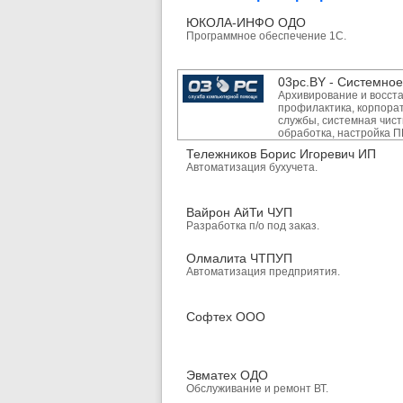
ЮКОЛА-ИНФО ОДО
Программное обеспечение 1С.
03pc.BY - Системно
Архивирование и восст
профилактика, корпорат
службы, системная чист
обработка, настройка П
Тележников Борис Игоревич ИП
Автоматизация бухучета.
Вайрон АйТи ЧУП
Разработка п/о под заказ.
Олмалита ЧТПУП
Автоматизация предприятия.
Софтех ООО
Эвматех ОДО
Обслуживание и ремонт ВТ.