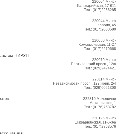
220004
Минск
Кальварийская, 17-611
Тел.:
(017)2266285
220044
Минск
Короля, 45
Тел.:
(017)2000680
220050
Минск
Комсомольская, 11-27
Тел.:
(017)2270668
 систем НИРУП
.
220070
Минск
Партизанский просп., 12/а
Тел.:
(029)2494421
220114
Минск
Независимости просп., 129, корп. 2/4
Тел.:
(029)6021300
ратов,
222310
Молодечно
Металлистов, 1
Тел.:
(0176)753782
220125
Минск
Шифарнянская, 11-6-3/а
Тел.:
(017)2863576
 ассоциация