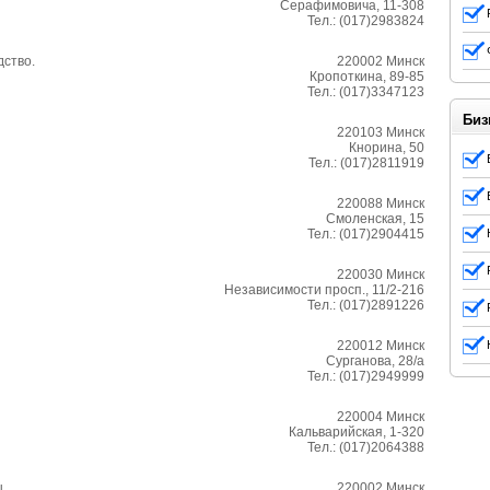
Серафимовича, 11-308
Тел.:
(017)2983824
ство.
220002
Минск
Кропоткина, 89-85
Тел.:
(017)3347123
Биз
220103
Минск
Кнорина, 50
Тел.:
(017)2811919
220088
Минск
Смоленская, 15
Тел.:
(017)2904415
220030
Минск
Независимости просп., 11/2-216
Тел.:
(017)2891226
220012
Минск
Сурганова, 28/а
Тел.:
(017)2949999
220004
Минск
Кальварийская, 1-320
Тел.:
(017)2064388
.
220002
Минск