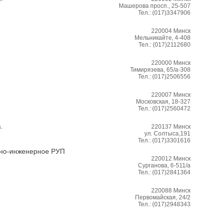
Машерова просп., 25-507
Тел.:
(017)3347906
220004
Минск
Мельникайте, 4-408
Тел.:
(017)2112680
220000
Минск
Тимирязева, 65/а-308
Тел.:
(017)2506556
220007
Минск
Московская, 18-327
Тел.:
(017)2560472
.
220137
Минск
ул. Солтыса,191
Тел.:
(017)3301616
но-инженерное РУП
220012
Минск
Сурганова, 6-511/а
Тел.:
(017)2841364
220088
Минск
Первомайская, 24/2
Тел.:
(017)2948343