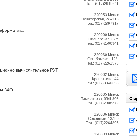
Тел.:
(017)2949211
220053
Минск
Новаторская, 2/б-215
Тел.:
(017)2897817
нформатика
220000
Минск
Пионерская, 37/а
Тел.:
(017)2506341
220030
Минск
Октябрьская, 12/а
Тел.:
(017)2261578
ционно вычислительное РУП
220002
Минск
Кропоткина, 44
Тел.:
(017)3340653
мы ЗАО
220035
Минск
Ста
Тимирязева, 65/б-308
Тел.:
(017)2908372
220036
Минск
Северный, 13/1-9
Тел.:
(017)2264896
220033
Минск