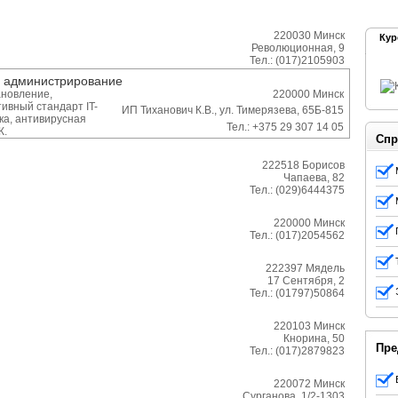
220030
Минск
Кур
Революционная, 9
Тел.:
(017)2105903
е администрирование
ановление,
220000
Минск
ивный стандарт IT-
ИП Тиханович К.В., ул. Тимерязева, 65Б-815
ка, антивирусная
Тел.:
+375 29 307 14 05
К.
Спр
222518
Борисов
Чапаева, 82
Тел.:
(029)6444375
220000
Минск
Тел.:
(017)2054562
222397
Мядель
17 Сентября, 2
Тел.:
(01797)50864
220103
Минск
Кнорина, 50
Пре
Тел.:
(017)2879823
220072
Минск
Сурганова, 1/2-1303