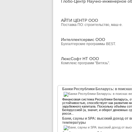
Глобо-Центр Научно-инженерное о
АЙТИ ЦЕНТР ООО
Поставка ПО: строительство, маш-е.
Интеллектсервис ООО
Бухгалтерские программы BEST.
ЛюксСофт НТ ООО
Комплекс программ "Витязь".
Банки Республики Беларусь: в поисках
Финансовая система Республики Беларусь, 
устойчивостью, способствует как развитию м
зарубежного капитала. Поскольку объёмы со
Белоруссией (а, значит, и оборот денежных 
росси...
Бани, сауны и SPA: высокий доход от 
температуры