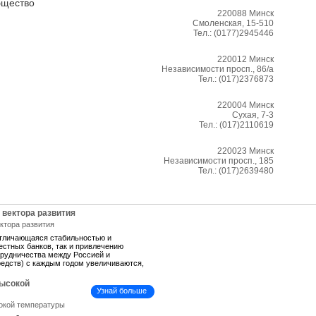
бщество
220088
Минск
Смоленская, 15-510
Тел.:
(0177)2945446
220012
Минск
Независимости просп., 86/а
Тел.:
(017)2376873
220004
Минск
Сухая, 7-3
Тел.:
(017)2110619
220023
Минск
Независимости просп., 185
Тел.:
(017)2639480
 вектора развития
отличающаяся стабильностью и
естных банков, так и привлечению
трудничества между Россией и
средств) с каждым годом увеличиваются,
высокой
Узнай больше