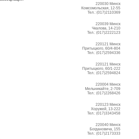
220030
Минск
Комсомольская, 12-55
Тел.:
(017)2110369
220039
Минск
Чкалова, 14-210
Тел.:
(017)2222123
220121
Минск
Притыцкого, 60/4-804
Тел.:
(017)2594336
220121
Минск
Притыцкого, 60/1-222
Тел.:
(017)2594824
220004
Минск
Мельникайте, 2-709
Тел.:
(017)2268426
220123
Минск
Хоружей, 13-222
Тел.:
(017)3343458
220040
Минск
Богдановича, 155
Тел.:
(017)2173333