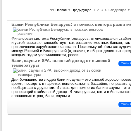
<<
<
>
Первая
Предыдущая
1
2
3
4
Следующая
Банки Республики Беларусь: в поисках вектора развити
Финансовая система Республики Беларусь, отличающаяся стаби
и устойчивостью, способствует как развитию местных банков, так
привлечению зарубежного капитала. Поскольку объёмы сотрудни
между Россией и Белоруссией (а, значит, и оборот денежных сред
каждым годом увеличиваются, росси...
Бани, сауны и SPA: высокий доход от высокой
Узнай
температуры
Для большинства людей бани и сауны – это способ хорошо прове
время, посидеть в парилке, поплескаться в бассейне, поправить 
пообщаться с друзьями. И лишь для немногих бани и сауны – это 
приносящий стабильный доход. В Белоруссии, как и в большинст
славянских стран, бани, сауны и...
Узнай