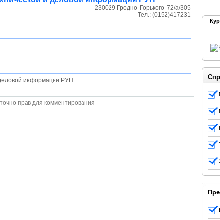
230029
Гродно
,
Горького, 72/а/305
Тел.:
(0152)417231
Кур
Спр
и деловой информации РУП
точно прав для комментирования
Пре