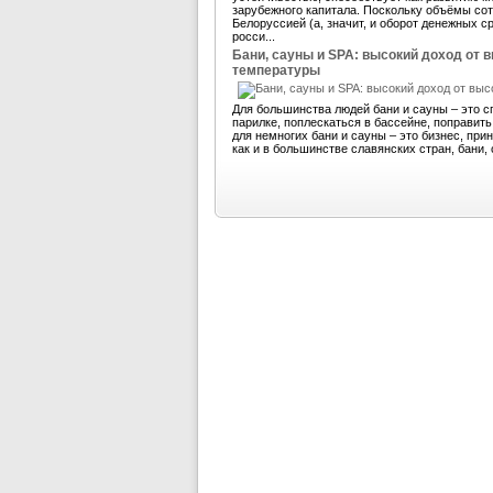
зарубежного капитала. Поскольку объёмы со
Белоруссией (а, значит, и оборот денежных 
росси...
Бани, сауны и SPA: высокий доход от 
температуры
Для большинства людей бани и сауны – это с
парилке, поплескаться в бассейне, поправит
для немногих бани и сауны – это бизнес, пр
как и в большинстве славянских стран, бани, 