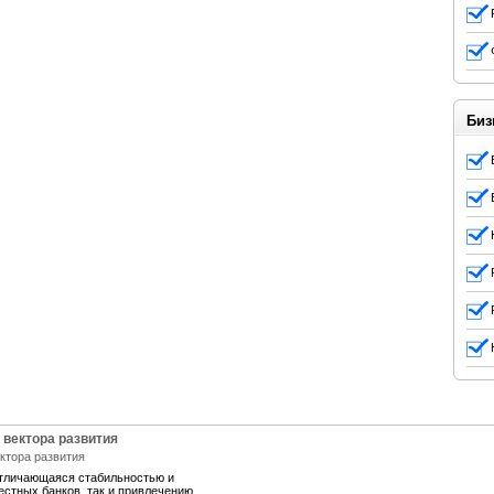
Биз
 вектора развития
отличающаяся стабильностью и
естных банков, так и привлечению