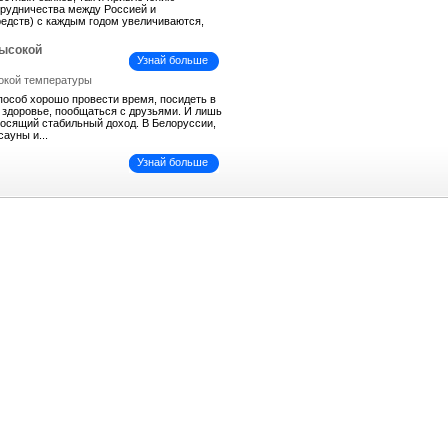
трудничества между Россией и
средств) с каждым годом увеличиваются,
высокой
Узнай больше
пособ хорошо провести время, посидеть в
ь здоровье, пообщаться с друзьями. И лишь
иносящий стабильный доход. В Белоруссии,
сауны и...
Узнай больше