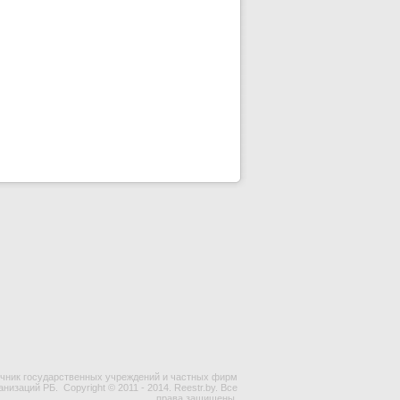
чник государственных учреждений и частных фирм
ганизаций РБ.
Copyright © 2011 - 2014. Reestr.by. Все
права защищены.