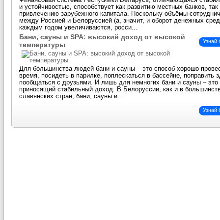
Финансовая система Республики Беларусь, отличающаяся стаби
и устойчивостью, способствует как развитию местных банков, так
привлечению зарубежного капитала. Поскольку объёмы сотрудни
между Россией и Белоруссией (а, значит, и оборот денежных сред
каждым годом увеличиваются, росси...
Бани, сауны и SPA: высокий доход от высокой
Узнай
температуры
Для большинства людей бани и сауны – это способ хорошо прове
время, посидеть в парилке, поплескаться в бассейне, поправить 
пообщаться с друзьями. И лишь для немногих бани и сауны – это 
приносящий стабильный доход. В Белоруссии, как и в большинст
славянских стран, бани, сауны и...
Узнай