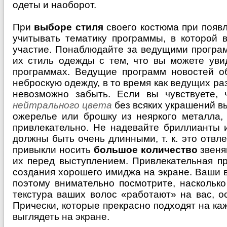
одеты и наоборот.
При
выборе стиля
своего костюма при появ
учитывать тематику программы, в которой 
участие. Понаблюдайте за ведущими програм
их стиль одежды с тем, что вы можете уви
программах. Ведущие программ новостей о
неброскую одежду, в то время как ведущих р
невозможно забыть. Если вы чувствуете, 
нейтрального цвета
без всяких украшений вы
ожерелье или брошку из неяркого металла,
привлекательно. Не надевайте бриллианты 
должны быть очень длинными, т. к. это отвл
привыкли носить
большое количество
звеня
их перед выступлением. Привлекательная п
создания хорошего имиджа на экране. Ваши 
поэтому внимательно посмотрите, наскольк
текстура ваших волос «работают» на вас, о
Прически, которые прекрасно подходят на ка
выглядеть на экране.