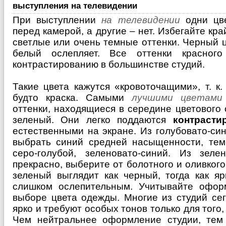
выступления на телевидении
При выступлении
на телевидении
одни цве
перед камерой, а другие – нет. Избегайте кра
светлые или очень темные оттенки. Черный цв
белый ослепляет. Все оттенки красног
контрастированию в большинстве студий.
Такие цвета кажутся «кровоточащими», т. к
будто краска. Самыми
лучшими цветами
оттенки, находящиеся в середине цветового с
зеленый. Они легко поддаются
контрасти
естественными на экране. Из голубовато-си
выбрать синий средней насыщенности, темн
серо-голубой, зеленовато-синий. Из зеле
прекрасно, выберите от болотного и оливкого
зеленый выглядит как черный, тогда как я
слишком ослепительным. Учитывайте офор
выборе цвета одежды. Многие из студий се
ярко и требуют особых тонов только для того,
Чем нейтральнее оформление студии, тем