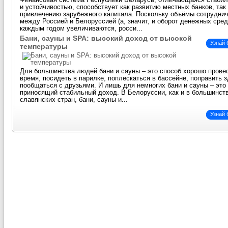
Финансовая система Республики Беларусь, отличающаяся стаби
и устойчивостью, способствует как развитию местных банков, так
привлечению зарубежного капитала. Поскольку объёмы сотрудни
между Россией и Белоруссией (а, значит, и оборот денежных сред
каждым годом увеличиваются, росси...
Бани, сауны и SPA: высокий доход от высокой
Узнай
температуры
Для большинства людей бани и сауны – это способ хорошо прове
время, посидеть в парилке, поплескаться в бассейне, поправить 
пообщаться с друзьями. И лишь для немногих бани и сауны – это 
приносящий стабильный доход. В Белоруссии, как и в большинст
славянских стран, бани, сауны и...
Узнай