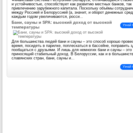
Финансовая система Республики Беларусь, отличающаяся стаби
и устойчивостью, способствует как развитию местных банков, так
привлечению зарубежного капитала. Поскольку объёмы сотрудни
между Россией и Белоруссией (а, значит, и оборот денежных сред
каждым годом увеличиваются, росси...
Бани, сауны и SPA: высокий доход от высокой
Узнай
температуры
Для большинства людей бани и сауны – это способ хорошо прове
время, посидеть в парилке, поплескаться в бассейне, поправить 
пообщаться с друзьями. И лишь для немногих бани и сауны – это 
приносящий стабильный доход. В Белоруссии, как и в большинст
славянских стран, бани, сауны и...
Узнай