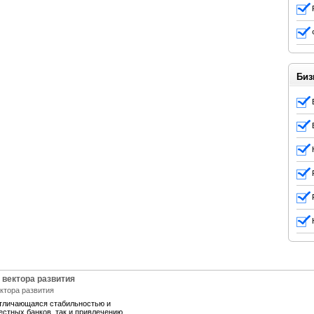
Биз
 вектора развития
отличающаяся стабильностью и
естных банков, так и привлечению