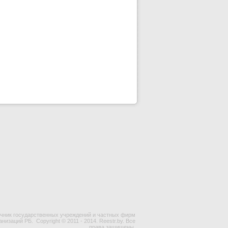
чник государственных учреждений и частных фирм
ганизаций РБ.
Copyright © 2011 - 2014. Reestr.by. Все
права защищены.