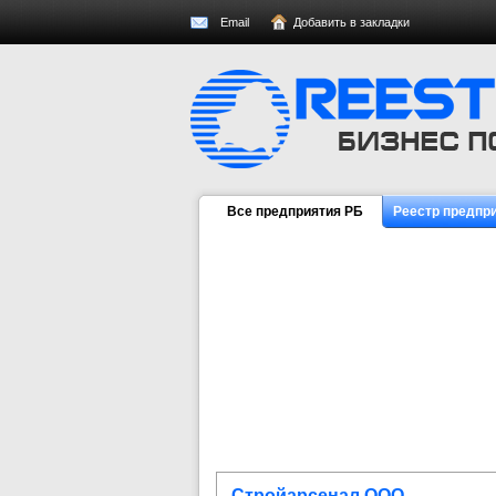
Email
Добавить в закладки
Все предприятия РБ
Реестр предпр
Стройарсенал ООО