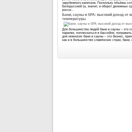
зарубежного капитала. Поскольку объёмы со
Белоруссией (а, значит, и оборот денежных 
росси...
Бани, сауны и SPA: высокий доход от 
температуры
Для большинства людей бани и сауны – это с
парилке, поплескаться в бассейне, поправит
для немногих бани и сауны – это бизнес, пр
как и в большинстве славянских стран, бани, 