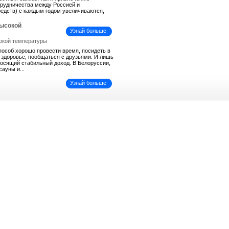
трудничества между Россией и
средств) с каждым годом увеличиваются,
высокой
Узнай больше
пособ хорошо провести время, посидеть в
ь здоровье, пообщаться с друзьями. И лишь
иносящий стабильный доход. В Белоруссии,
сауны и...
Узнай больше