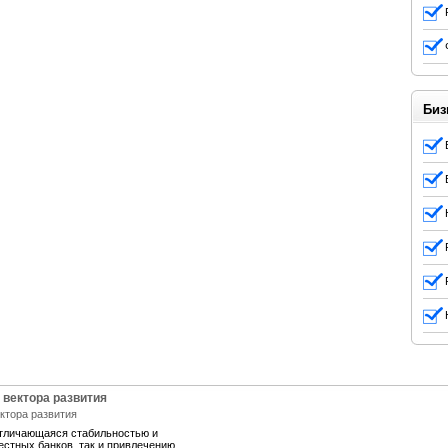
Биз
 вектора развития
отличающаяся стабильностью и
естных банков, так и привлечению