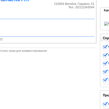
210004
Витебск
,
Горького, 51
Тел.:
(0212)343044
Кур
Спр
УП
точно прав для комментирования
Пре