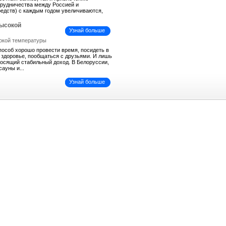
трудничества между Россией и
средств) с каждым годом увеличиваются,
высокой
Узнай больше
пособ хорошо провести время, посидеть в
ь здоровье, пообщаться с друзьями. И лишь
иносящий стабильный доход. В Белоруссии,
сауны и...
Узнай больше