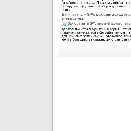
зарубежного капитала. Поскольку объёмы со
Белоруссией (а, значит, и оборот денежных 
росси...
Бани, сауны и SPA: высокий доход от 
температуры
Для большинства людей бани и сауны – это с
парилке, поплескаться в бассейне, поправит
для немногих бани и сауны – это бизнес, пр
как и в большинстве славянских стран, бани, 