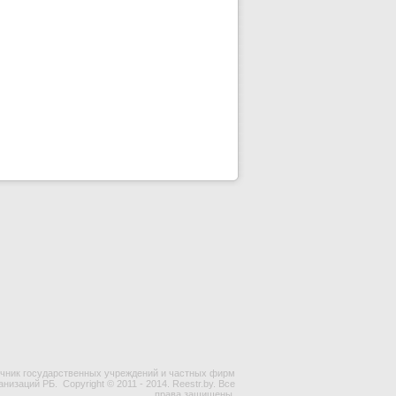
чник государственных учреждений и частных фирм
ганизаций РБ.
Copyright © 2011 - 2014. Reestr.by. Все
права защищены.