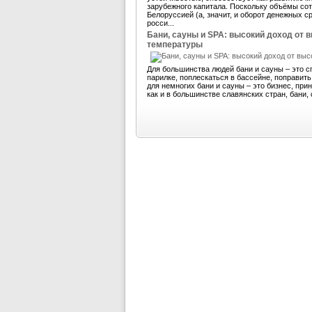
зарубежного капитала. Поскольку объёмы со
Белоруссией (а, значит, и оборот денежных 
росси...
Бани, сауны и SPA: высокий доход от 
температуры
Для большинства людей бани и сауны – это с
парилке, поплескаться в бассейне, поправит
для немногих бани и сауны – это бизнес, пр
как и в большинстве славянских стран, бани, 