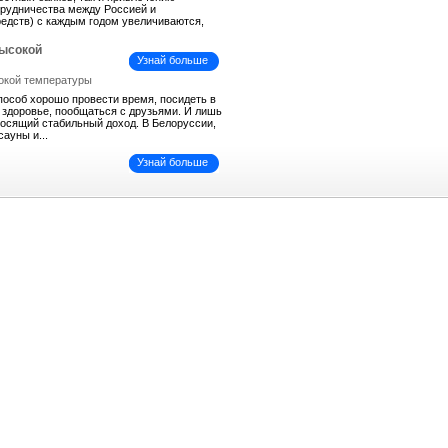
трудничества между Россией и
средств) с каждым годом увеличиваются,
высокой
Узнай больше
пособ хорошо провести время, посидеть в
ь здоровье, пообщаться с друзьями. И лишь
иносящий стабильный доход. В Белоруссии,
сауны и...
Узнай больше