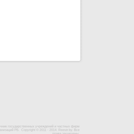
чник государственных учреждений и частных фирм
ганизаций РБ.
Copyright © 2011 - 2014. Reestr.by. Все
права защищены.