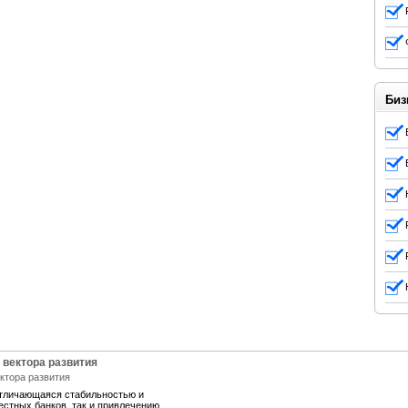
Биз
 вектора развития
отличающаяся стабильностью и
естных банков, так и привлечению