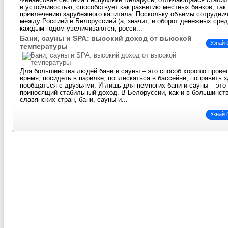
Финансовая система Республики Беларусь, отличающаяся стаби
и устойчивостью, способствует как развитию местных банков, так
привлечению зарубежного капитала. Поскольку объёмы сотрудни
между Россией и Белоруссией (а, значит, и оборот денежных сред
каждым годом увеличиваются, росси...
Бани, сауны и SPA: высокий доход от высокой
Узнай
температуры
Для большинства людей бани и сауны – это способ хорошо прове
время, посидеть в парилке, поплескаться в бассейне, поправить 
пообщаться с друзьями. И лишь для немногих бани и сауны – это 
приносящий стабильный доход. В Белоруссии, как и в большинст
славянских стран, бани, сауны и...
Узнай