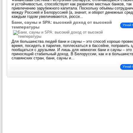
Финансовая система Республики Беларусь, отличающаяся стаби
и устойчивостью, способствует как развитию местных банков, так
привлечению зарубежного капитала. Поскольку объёмы сотрудни
между Россией и Белоруссией (а, значит, и оборот денежных сред
каждым годом увеличиваются, росси...
Бани, сауны и SPA: высокий доход от высокой
Узнай
температуры
Для большинства людей бани и сауны – это способ хорошо прове
время, посидеть в парилке, поплескаться в бассейне, поправить 
пообщаться с друзьями. И лишь для немногих бани и сауны – это 
приносящий стабильный доход. В Белоруссии, как и в большинст
славянских стран, бани, сауны и...
Узнай