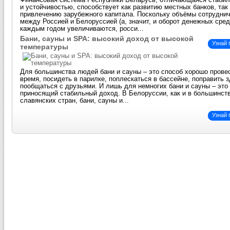
Финансовая система Республики Беларусь, отличающаяся стаби
и устойчивостью, способствует как развитию местных банков, так
привлечению зарубежного капитала. Поскольку объёмы сотрудни
между Россией и Белоруссией (а, значит, и оборот денежных сред
каждым годом увеличиваются, росси...
Бани, сауны и SPA: высокий доход от высокой
Узнай
температуры
Для большинства людей бани и сауны – это способ хорошо прове
время, посидеть в парилке, поплескаться в бассейне, поправить 
пообщаться с друзьями. И лишь для немногих бани и сауны – это 
приносящий стабильный доход. В Белоруссии, как и в большинст
славянских стран, бани, сауны и...
Узнай