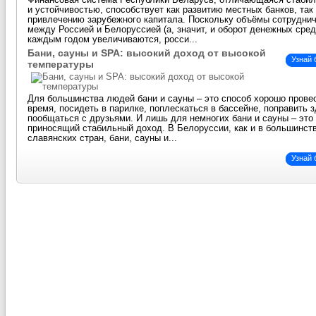
Финансовая система Республики Беларусь, отличающаяся стаби
и устойчивостью, способствует как развитию местных банков, так
привлечению зарубежного капитала. Поскольку объёмы сотрудни
между Россией и Белоруссией (а, значит, и оборот денежных сред
каждым годом увеличиваются, росси...
Бани, сауны и SPA: высокий доход от высокой
Узнай
температуры
Для большинства людей бани и сауны – это способ хорошо прове
время, посидеть в парилке, поплескаться в бассейне, поправить 
пообщаться с друзьями. И лишь для немногих бани и сауны – это 
приносящий стабильный доход. В Белоруссии, как и в большинст
славянских стран, бани, сауны и...
Узнай