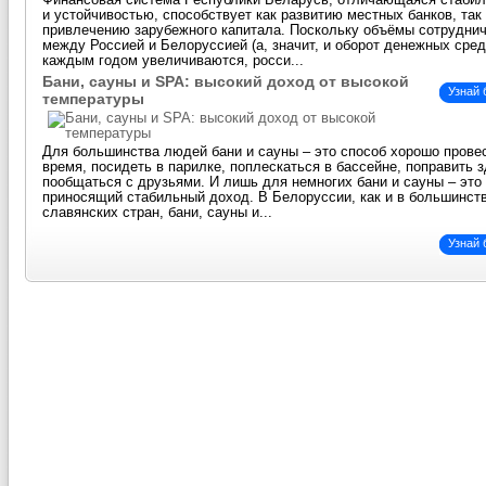
Финансовая система Республики Беларусь, отличающаяся стаби
и устойчивостью, способствует как развитию местных банков, так
привлечению зарубежного капитала. Поскольку объёмы сотрудни
между Россией и Белоруссией (а, значит, и оборот денежных сред
каждым годом увеличиваются, росси...
Бани, сауны и SPA: высокий доход от высокой
Узнай
температуры
Для большинства людей бани и сауны – это способ хорошо прове
время, посидеть в парилке, поплескаться в бассейне, поправить 
пообщаться с друзьями. И лишь для немногих бани и сауны – это 
приносящий стабильный доход. В Белоруссии, как и в большинст
славянских стран, бани, сауны и...
Узнай