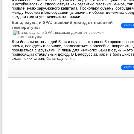
Финансовая система Республики Беларусь, отличающаяся стаби
и устойчивостью, способствует как развитию местных банков, так
привлечению зарубежного капитала. Поскольку объёмы сотрудни
между Россией и Белоруссией (а, значит, и оборот денежных сред
каждым годом увеличиваются, росси...
Бани, сауны и SPA: высокий доход от высокой
Узнай
температуры
Для большинства людей бани и сауны – это способ хорошо прове
время, посидеть в парилке, поплескаться в бассейне, поправить 
пообщаться с друзьями. И лишь для немногих бани и сауны – это 
приносящий стабильный доход. В Белоруссии, как и в большинст
славянских стран, бани, сауны и...
Узнай