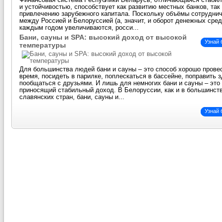
Финансовая система Республики Беларусь, отличающаяся стаби
и устойчивостью, способствует как развитию местных банков, так
привлечению зарубежного капитала. Поскольку объёмы сотрудни
между Россией и Белоруссией (а, значит, и оборот денежных сред
каждым годом увеличиваются, росси...
Бани, сауны и SPA: высокий доход от высокой
Узнай
температуры
Для большинства людей бани и сауны – это способ хорошо прове
время, посидеть в парилке, поплескаться в бассейне, поправить 
пообщаться с друзьями. И лишь для немногих бани и сауны – это 
приносящий стабильный доход. В Белоруссии, как и в большинст
славянских стран, бани, сауны и...
Узнай