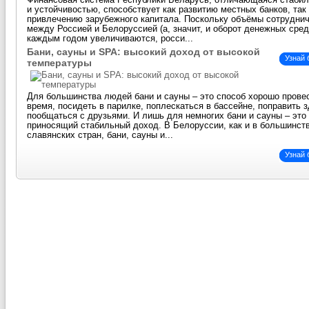
Финансовая система Республики Беларусь, отличающаяся стаби
и устойчивостью, способствует как развитию местных банков, так
привлечению зарубежного капитала. Поскольку объёмы сотрудни
между Россией и Белоруссией (а, значит, и оборот денежных сред
каждым годом увеличиваются, росси...
Бани, сауны и SPA: высокий доход от высокой
Узнай
температуры
Для большинства людей бани и сауны – это способ хорошо прове
время, посидеть в парилке, поплескаться в бассейне, поправить 
пообщаться с друзьями. И лишь для немногих бани и сауны – это 
приносящий стабильный доход. В Белоруссии, как и в большинст
славянских стран, бани, сауны и...
Узнай