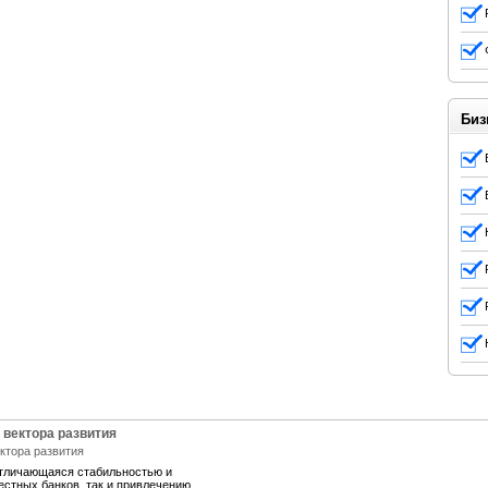
Биз
 вектора развития
отличающаяся стабильностью и
естных банков, так и привлечению