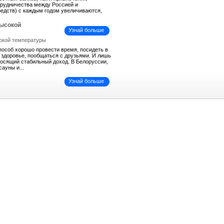
трудничества между Россией и
средств) с каждым годом увеличиваются,
высокой
Узнай больше
пособ хорошо провести время, посидеть в
ь здоровье, пообщаться с друзьями. И лишь
иносящий стабильный доход. В Белоруссии,
сауны и...
Узнай больше