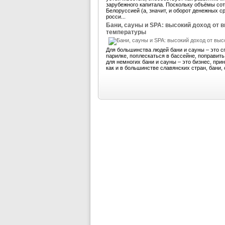
зарубежного капитала. Поскольку объёмы со
Белоруссией (а, значит, и оборот денежных 
росси...
Бани, сауны и SPA: высокий доход от 
температуры
Для большинства людей бани и сауны – это с
парилке, поплескаться в бассейне, поправит
для немногих бани и сауны – это бизнес, пр
как и в большинстве славянских стран, бани, 