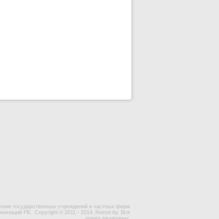
чник государственных учреждений и частных фирм
ганизаций РБ.
Copyright © 2011 - 2014. Reestr.by. Все
права защищены.