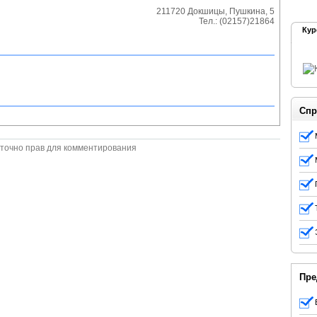
211720
Докшицы
,
Пушкина, 5
Тел.:
(02157)21864
Кур
Спр
точно прав для комментирования
Пре