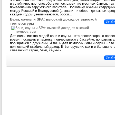
Финансовая система Республики Беларусь, отличающаяся стаби
и устойчивостью, способствует как развитию местных банков, так
привлечению зарубежного капитала. Поскольку объёмы сотрудни
между Россией и Белоруссией (а, значит, и оборот денежных сред
каждым годом увеличиваются, росси...
Бани, сауны и SPA: высокий доход от высокой
Узнай
температуры
Для большинства людей бани и сауны – это способ хорошо прове
время, посидеть в парилке, поплескаться в бассейне, поправить 
пообщаться с друзьями. И лишь для немногих бани и сауны – это 
приносящий стабильный доход. В Белоруссии, как и в большинст
славянских стран, бани, сауны и...
Узнай